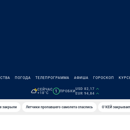
СТВА
ПОГОДА
ТЕЛЕПРОГРАММА
АФИША
ГОРОСКОП
КУРС
USD 82,17
СЕЙЧАС
1
ПРОБКИ
+18°C
EUR 94,84
е закрыли
Летчики пропавшего самолета спаслись
О`КЕЙ закрывает