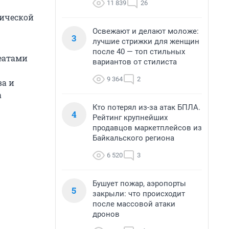
11 839
26
гической
Освежают и делают моложе:
3
лучшие стрижки для женщин
после 40 — топ стильных
еатами
вариантов от стилиста
9 364
2
ва и
а
Кто потерял из-за атак БПЛА.
4
Рейтинг крупнейших
продавцов маркетплейсов из
Байкальского региона
6 520
3
Бушует пожар, аэропорты
5
закрыли: что происходит
после массовой атаки
дронов