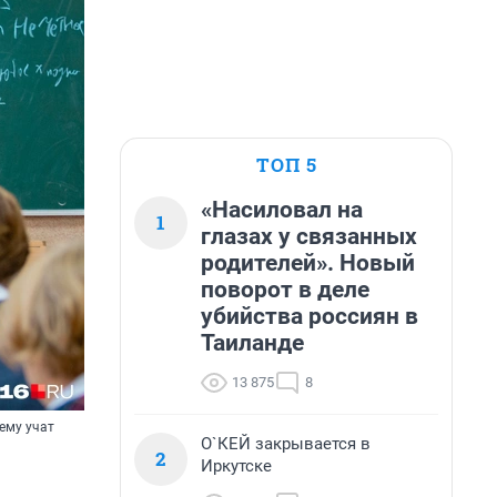
ТОП 5
«Насиловал на
1
глазах у связанных
родителей». Новый
поворот в деле
убийства россиян в
Таиланде
13 875
8
ему учат
О`КЕЙ закрывается в
2
Иркутске