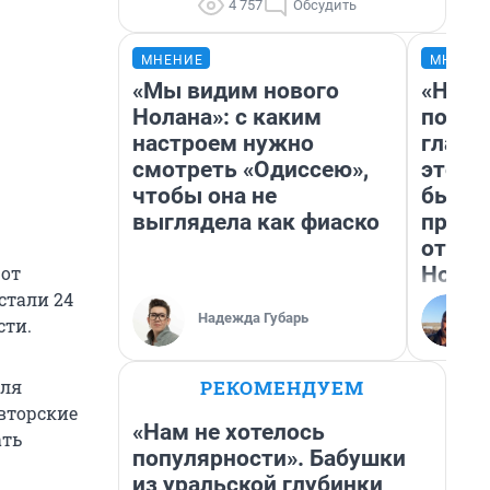
4 757
Обсудить
МНЕНИЕ
МНЕНИ
«Мы видим нового
«Нико
Нолана»: с каким
побед
настроем нужно
главн
смотреть «Одиссею»,
этого
чтобы она не
бьет 
выглядела как фиаско
прока
отзыв
Нолан
 от
стали 24
Надежда Губарь
сти.
РЕКОМЕНДУЕМ
для
авторские
«Нам не хотелось
ать
популярности». Бабушки
из уральской глубинки