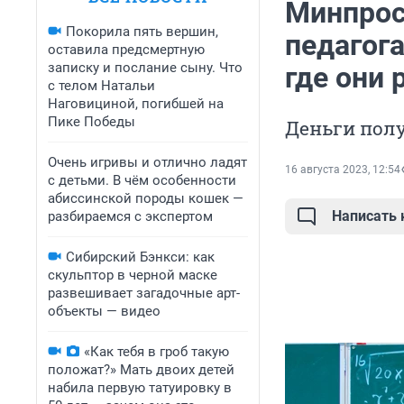
Минпрос
Покорила пять вершин,
педагог
оставила предсмертную
записку и послание сыну. Что
где они 
с телом Натальи
Наговициной, погибшей на
Пике Победы
Деньги полу
Очень игривы и отлично ладят
16 августа 2023, 12:54
с детьми. В чём особенности
абиссинской породы кошек —
Написать
разбираемся с экспертом
Сибирский Бэнкси: как
скульптор в черной маске
развешивает загадочные арт-
объекты — видео
«Как тебя в гроб такую
положат?» Мать двоих детей
набила первую татуировку в