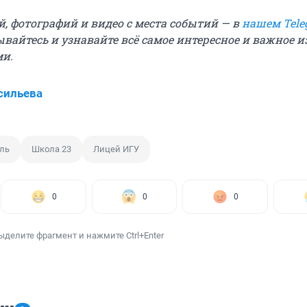
й, фотографий и видео с места событий — в
нашем Tele
ывайтесь и узнавайте всё самое интересное и важное 
ми.
сильева
ль
Школа 23
Лицей ИГУ
0
0
0
ыделите фрагмент и нажмите Ctrl+Enter