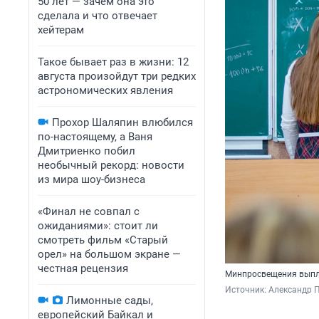
50 лет — зачем она это
сделала и что отвечает
хейтерам
Такое бывает раз в жизни: 12
августа произойдут три редких
астрономических явления
Прохор Шаляпин влюбился
по-настоящему, а Ваня
Дмитриенко побил
необычный рекорд: новости
из мира шоу-бизнеса
«Финал не совпал с
ожиданиями»: стоит ли
смотреть фильм «Старый
орел» на большом экране —
честная рецензия
Минпросвещения выпла
Источник: 
Александр П
Лимонные сады,
европейский Байкал и