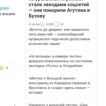
стали звездами соцсетей
gram-
— они покорили Агутина и
из жизни
Бузову
8 часов
6 088
18
«Вплоть до диареи»: как правильно
пить иван-чай — новосибирский
нутрициолог подсчитал допустимое
количество чашек
«Не вольеры, а камеры пыток»:
девушка пожаловалась на состояние
экопарка «Лотос» в Уссурийске
0
«Мечтал о большой жизни»:
иностранец из Камеруна переехал в
Ярославль и создал здесь семью —
история
Накипело у младшей сестры: «Она