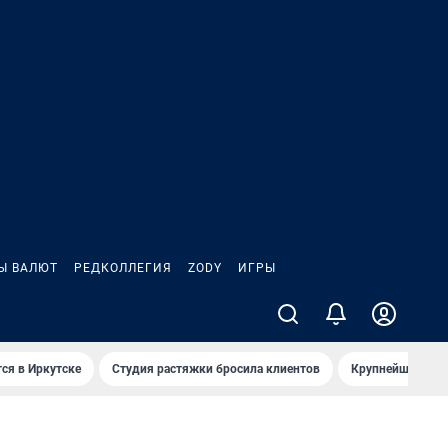
Ы ВАЛЮТ
РЕДКОЛЛЕГИЯ
ZODY
ИГРЫ
ся в Иркутске
Студия растяжки бросила клиентов
Крупнейшие про