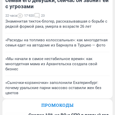
семьи его девушки, сейчас он звонит ей
с угрозами
22 часа
17 920
23
Знаменитая тикток-блогер, рассказывавшая о борьбе с
редкой формой рака, умерла в возрасте 26 лет
«Расходы на топливо колоссальные»: как многодетная
семья едет на автодоме из Барнаула в Турцию — фото
«Мы начали в самое нестабильное время»: как
многодетная мама из Архангельска создала свой
бизнес
«Сыночки-корзиночки» заполонили Екатеринбург:
почему уральские парни массово оставили жен без
цветов
ПРОМОКОДЫ
Скидка 10% на ВО и СПО в первый год