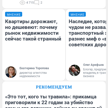
4 715
2
МНЕНИЕ
МНЕНИЕ
Квартиры дорожают,
Наследие, кото
но дешевеют: почему
чудом не разва
рынок недвижимости
транспортный э
сейчас такой странный
разнес миф о «
советских доро
Олег Арефьев
Екатерина Торопова
Блогер, предприн
директор агентства
владелец в тран
недвижимости
бизнесе
РЕКОМЕНДУЕМ
«Это тот, кого ты травила»: прикамца
приговорили к 22 годам за убийство