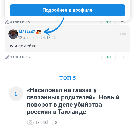
Россия БЕЗАКОНИЯ . Навидите порядок в стране ! 
Подробнее в профиле
Нету законов
+0
–0
ОТВЕТИТЬ
14314447
12 апреля 2024, 13:00
ну и семейка....
+0
–0
ОТВЕТИТЬ
ТОП 5
«Насиловал на глазах у
1
связанных родителей». Новый
поворот в деле убийства
россиян в Таиланде
13 968
8