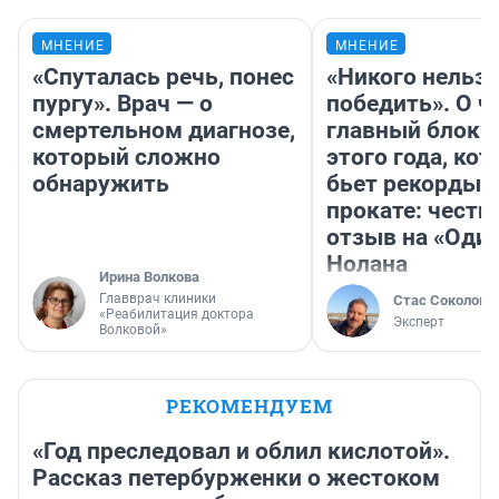
МНЕНИЕ
МНЕНИЕ
«Спуталась речь, понес
«Никого нельз
пургу». Врач — о
победить». О ч
смертельном диагнозе,
главный блокб
который сложно
этого года, ко
обнаружить
бьет рекорды 
прокате: честн
отзыв на «Оди
Нолана
Ирина Волкова
Главврач клиники
Стас Соколов
«Реабилитация доктора
Эксперт
Волковой»
РЕКОМЕНДУЕМ
«Год преследовал и облил кислотой».
Рассказ петербурженки о жестоком