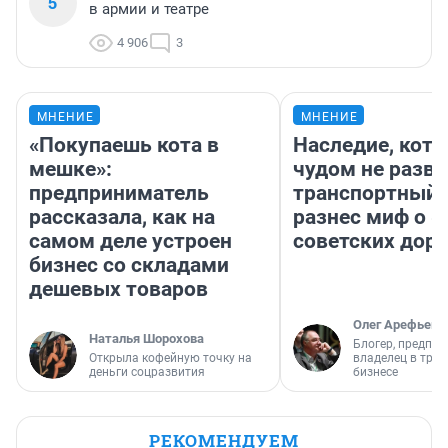
5
в армии и театре
4 906
3
МНЕНИЕ
МНЕНИЕ
«Покупаешь кота в
Наследие, кото
мешке»:
чудом не разва
предприниматель
транспортный 
рассказала, как на
разнес миф о 
самом деле устроен
советских доро
бизнес со складами
дешевых товаров
Олег Арефьев
Наталья Шорохова
Блогер, предпри
Открыла кофейную точку на
владелец в тра
деньги соцразвития
бизнесе
РЕКОМЕНДУЕМ