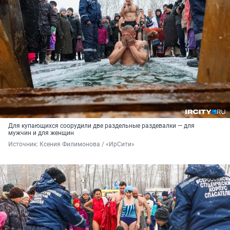
Для купающихся соорудили две раздельные раздевалки — для
мужчин и для женщин
Источник: 
Ксения Филимонова / «ИрСити»