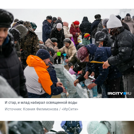
И стар, и млад набирал освященной воды
Источник: 
Ксения Филимонова / «ИрСити»