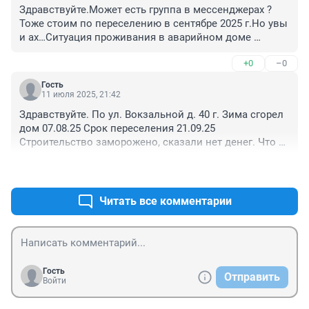
Здравствуйте.Может есть группа в мессенджерах ?
Тоже стоим по переселению в сентябре 2025 г.Но увы 
и ах…Ситуация проживания в аварийном доме 
,становится опасной для жизни. 

+0
–0
Как быть людям ?
Гость
11 июля 2025, 21:42
Здравствуйте. По ул. Вокзальной д. 40 г. Зима сгорел 
дом 07.08.25 Срок переселения 21.09.25 
Строительство заморожено, сказали нет денег. Что 
построили начинает трескоться и сыпется. Куда нам 
+4
–0
всем деваться, снимать квартиры за свой счет, или 
переехать в Администрацию жить
Читать все комментарии
Гость
Отправить
Войти