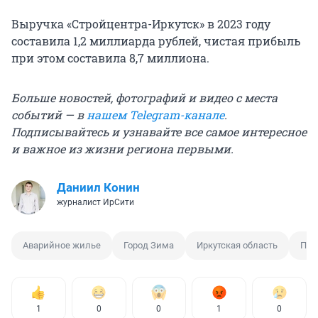
Выручка «Стройцентра-Иркутск» в 2023 году
составила 1,2 миллиарда рублей, чистая прибыль
при этом составила 8,7 миллиона.
Больше новостей, фотографий и видео с места
событий — в
нашем Telegram-канале
.
Подписывайтесь и узнавайте все самое интересное
и важное из жизни региона первыми.
Даниил Конин
журналист ИрСити
Аварийное жилье
Город Зима
Иркутская область
Пер
1
0
0
1
0