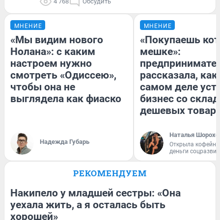
4 768
Обсудить
МНЕНИЕ
МНЕНИЕ
«Мы видим нового
«Покупаешь кот
Нолана»: с каким
мешке»:
настроем нужно
предпринимате
смотреть «Одиссею»,
рассказала, как
чтобы она не
самом деле уст
выглядела как фиаско
бизнес со скла
дешевых товар
Наталья Шорохо
Надежда Губарь
Открыла кофейну
деньги соцразви
РЕКОМЕНДУЕМ
Накипело у младшей сестры: «Она
уехала жить, а я осталась быть
хорошей»