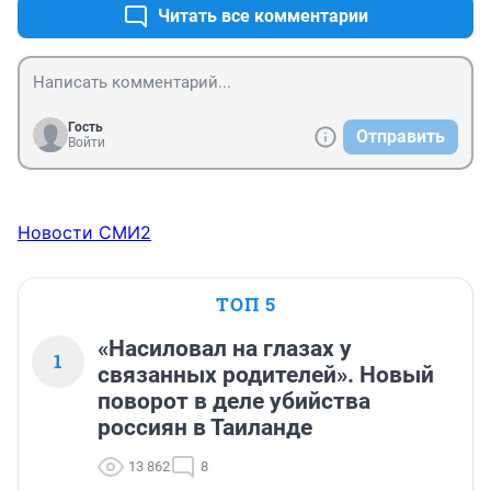
при этом декларируют развитие промышленности. 
Читать все комментарии
Как развивать, в России, где холод, почти круглый год 
и выпускать продукцию, после использования 
которой не расплатишься. Это та, вкратце, умные 
поймут о чем...
Гость
Отправить
Войти
Новости СМИ2
ТОП 5
«Насиловал на глазах у
1
связанных родителей». Новый
поворот в деле убийства
россиян в Таиланде
13 862
8