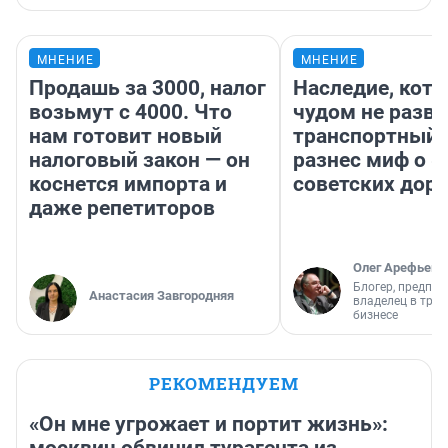
МНЕНИЕ
МНЕНИЕ
Продашь за 3000, налог
Наследие, кото
возьмут с 4000. Что
чудом не разва
нам готовит новый
транспортный 
налоговый закон — он
разнес миф о 
коснется импорта и
советских доро
даже репетиторов
Олег Арефьев
Блогер, предпри
Анастасия Завгородняя
владелец в тра
бизнесе
РЕКОМЕНДУЕМ
«Он мне угрожает и портит жизнь»:
москвич обвинил турагента из