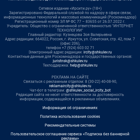
Сетевое издание «Ирсити.ру» (18+)
Зарегистрировано Федеральной службой по надзору в сфере связи,
информационных технологий и массовых коммуникаций (Роскомнадзор)
Регистрационный номер ЭЛ № ФС 77 – 83655 от 26.07.2022 г.
Учредитель: Общество с ограниченной ответственностью "ИНТЕРНЕТ
ТЕХНОЛОГИИ"
Главный редактор: Кузнецова Зоя Валерьевна
Адрес редакции: 664022, Россия, г. Иркутск, ул. Советская, стр. 42, пом. 7
(офис 206),
телефон +7 (924) 603 02 71
Электронный адрес редакции:
ircity@shkulev.ru
Контактные данные для Роскомнадзора и государственных органов:
juristnsk@shkulev.ru
Техподдержка:
help@shkulev.ru
РЕКЛАМА НА САЙТЕ
Связаться с рекламным отделом: 8 (30-22) 40-08-90,
reklamaircity@shkulev.ru
Чат-бот в телеграм:
@shkulev_social_ircity_bot
Редакция сайта не несет ответственности за достоверность
информации, содержащейся в рекламных объявлениях.
Информация об ограничениях
Политика использования cookies
Рекомендательные системы
Пользовательское соглашение сервиса «Подписка без баннерной
рекламы»