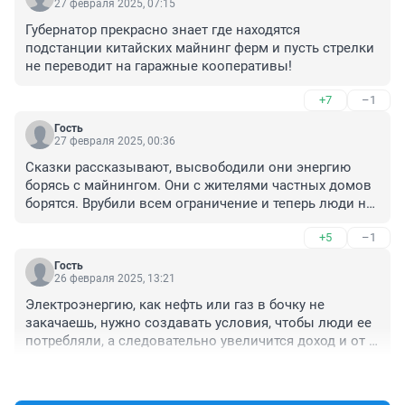
27 февраля 2025, 07:15
Губернатор прекрасно знает где находятся 
подстанции китайских майнинг ферм и пусть стрелки 
не переводит на гаражные кооперативы!
+7
–1
Гость
27 февраля 2025, 00:36
Сказки рассказывают, высвободили они энергию 
борясь с майнингом. Они с жителями частных домов 
борятся. Врубили всем ограничение и теперь люди не 
знают или отопление включить или чайник 
+5
–1
вскипятить.
Гость
26 февраля 2025, 13:21
Электроэнергию, как нефть или газ в бочку не 
закачаешь, нужно создавать условия, чтобы люди ее 
потребляли, а следовательно увеличится доход и от 
потребления и от продукции использующей 
+5
–3
электроэнергию, то есть производители. Но власть, 
пошла другим путем, повышают цену электроэнергии, 