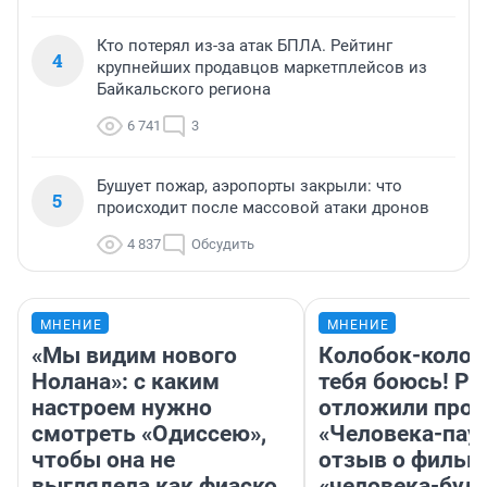
Кто потерял из-за атак БПЛА. Рейтинг
4
крупнейших продавцов маркетплейсов из
Байкальского региона
6 741
3
Бушует пожар, аэропорты закрыли: что
5
происходит после массовой атаки дронов
4 837
Обсудить
МНЕНИЕ
МНЕНИЕ
«Мы видим нового
Колобок-колобо
Нолана»: с каким
тебя боюсь! Ра
настроем нужно
отложили прок
смотреть «Одиссею»,
«Человека-пау
чтобы она не
отзыв о фильм
выглядела как фиаско
«человека-бул