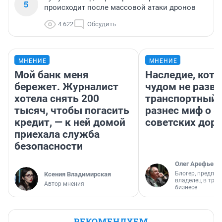
5
происходит после массовой атаки дронов
4 622
Обсудить
МНЕНИЕ
МНЕНИЕ
Мой банк меня
Наследие, кото
бережет. Журналист
чудом не разва
хотела снять 200
транспортный 
тысяч, чтобы погасить
разнес миф о 
кредит, — к ней домой
советских доро
приехала служба
безопасности
Олег Арефьев
Блогер, предпри
Ксения Владимирская
владелец в тра
Автор мнения
бизнесе
РЕКОМЕНДУЕМ