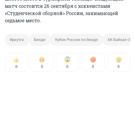
матч состоится 26 сентября с хоккеистами
«Студенческой сборной» России, занимающей
седьмое место.
Иркутск
Бенди
Кубок России по бенди
ХК Байкал-Эне
0
0
0
0
0