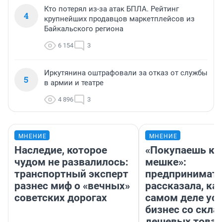
Кто потерял из-за атак БПЛА. Рейтинг
4
крупнейших продавцов маркетплейсов из
Байкальского региона
6 154
3
Иркутянина оштрафовали за отказ от службы
5
в армии и театре
4 896
3
МНЕНИЕ
МНЕНИЕ
Наследие, которое
«Покупаешь ко
чудом не развалилось:
мешке»:
транспортный эксперт
предпринимат
разнес миф о «вечных»
рассказала, как
советских дорогах
самом деле ус
бизнес со скл
дешевых това