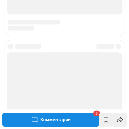
juristnsk@shkulev.ru
Техподдержка:
help@shkulev.ru
РЕКЛАМА НА САЙТЕ
Связаться с рекламным отделом: 8 (30-22) 40-08-90,
reklamaircity@shkulev.ru
Чат-бот в телеграм:
@shkulev_social_ircity_bot
Редакция сайта не несет ответственности за достоверность
информации, содержащейся в рекламных объявлениях.
Информация об ограничениях
Политика использования cookies
Рекомендательные системы
Пользовательское соглашение сервиса «Подписка без баннерной
рекламы»
Политика конфиденциальности и обработки персональных данных и
правила использования сайта
0
Комментарии