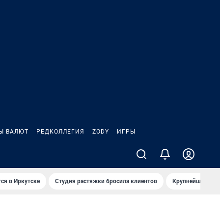
Ы ВАЛЮТ
РЕДКОЛЛЕГИЯ
ZODY
ИГРЫ
ся в Иркутске
Студия растяжки бросила клиентов
Крупнейшие про