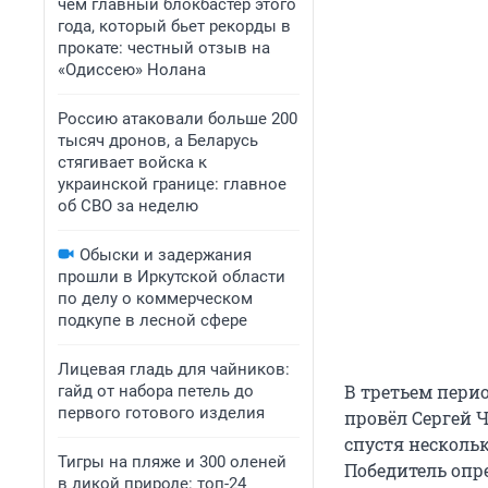
чем главный блокбастер этого
года, который бьет рекорды в
прокате: честный отзыв на
«Одиссею» Нолана
Россию атаковали больше 200
тысяч дронов, а Беларусь
стягивает войска к
украинской границе: главное
об СВО за неделю
Обыски и задержания
прошли в Иркутской области
по делу о коммерческом
подкупе в лесной сфере
Лицевая гладь для чайников:
В третьем пери
гайд от набора петель до
первого готового изделия
провёл Сергей 
спустя нескольк
Тигры на пляже и 300 оленей
Победитель опр
в дикой природе: топ-24