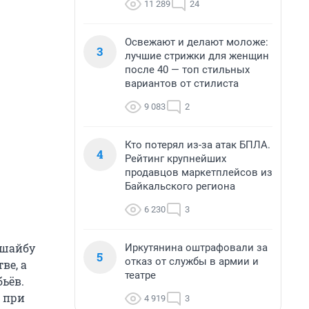
11 289
24
Освежают и делают моложе:
3
лучшие стрижки для женщин
после 40 — топ стильных
вариантов от стилиста
9 083
2
Кто потерял из-за атак БПЛА.
4
Рейтинг крупнейших
продавцов маркетплейсов из
Байкальского региона
6 230
3
 шайбу
Иркутянина оштрафовали за
5
отказ от службы в армии и
ве, а
театре
ьёв.
 при
4 919
3