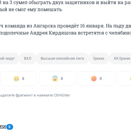
3 на 3 сумел обыграть двух защитников и выйти на ра
рый не смог ему помешать.
 команда из Ангарска проведёт 16 января. На льду д
 подопечные Андрея Кирдяшова встретятся с челябин
ой округ
ВХЛ
Высшая хоккейная лига
Ермак
ХК Ермак
0
0
0
ыделите фрагмент и нажмите Ctrl+Enter
ИИ
0