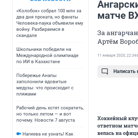
Ангарск
«Колобок» собрал 100 млн за
матче В
два дня проката, но фанаты
Человека-паука объявили ему
войну. Разбираемся в
За ангарчан
скандале
Артём Вороб
Школьники победили на
Международной олимпиаде
11 января 2020, 22:34
по ИИ в Казахстане
Написать
Побережье Анапы
заполонили ядовитые
медузы: что происходит с
пляжами
Рабочий день хотят сократить,
но только летом — и вот
Хоккейный клуб
почему. Новости 7 августа
ответном матч
велась на офиц
Нагиева не узнать! Как