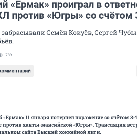
ий «Ермак» проиграл в ответ
ХЛ против «Югры» со счётом 
 забрасывали Семён Кокуёв, Сергей Чубы
ьёв.
789
 комментарий
 «Ермак» 11 января потерпел поражение со счётом 3:4
е против ханты-мансийской «Югры». Трансляция вст
иальном сайте Высшей хоккейной лиги.