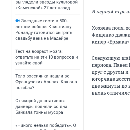
выглядели звезды культовой
«Каменской» 27 лет назад
В первой игре 
Звездные гости в 500-
летнем соборе: Криштиану
Хозяева поля, х
Роналду готовится сыграть
Фищенко дважды
свадьбу века на Мадейре
кипер «Ермака» 
Тест на возраст мозга:
ответьте на эти 10 вопросов и
Следующую шайб
узнайте свой
периода. Павел
друг с другом и
Тело россиянки нашли во
югорчане восст
Французских Альпах. Как она
две минуты до 
погибла?
вновь отличилс
От якорей до штативов:
дайверы подняли со дна
Байкала тонны мусора
«Никого нельзя победить». О