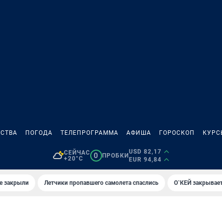
СТВА
ПОГОДА
ТЕЛЕПРОГРАММА
АФИША
ГОРОСКОП
КУРС
USD 82,17
СЕЙЧАС
0
ПРОБКИ
+20°C
EUR 94,84
е закрыли
Летчики пропавшего самолета спаслись
О`КЕЙ закрывает