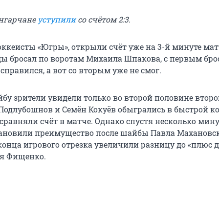
ангарчане
уступили
со счётом 2:3.
оккеисты «Югры», открыли счёт уже на 3-й минуте мат
 бросал по воротам Михаила Шпакова, с первым бро
справился, а вот со вторым уже не смог.
у зрители увидели только во второй половине второ
 Подлубошнов и Семён Кокуёв обыгрались в быстрой к
 сравняли счёт в матче. Однако спустя несколько мин
ановили преимущество после шайбы Павла Махановско
конца игрового отрезка увеличили разницу до «плюс д
я Фищенко.