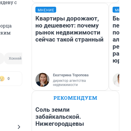
ндеву с
МНЕНИЕ
МНЕНИ
Квартиры дорожают,
Был до
но дешевеют: почему
пенси
ворца
рынок недвижимости
повис
ским
сейчас такой странный
алиме
реаль
разбо
Хоккей
юрист
Екатерина Торопова
0
директор агентства
недвижимости
РЕКОМЕНДУЕМ
Соль земли
забайкальской.
Нижегородцевы