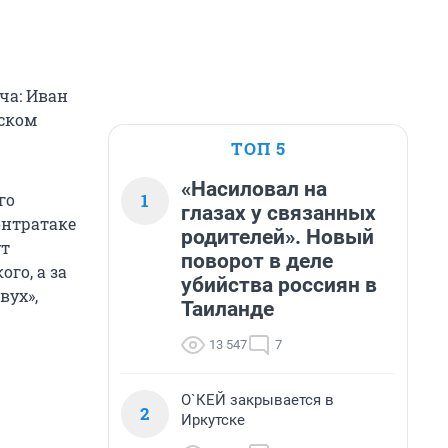
ча: Иван
ском
ТОП 5
«Насиловал на
1
го
глазах у связанных
онтратаке
родителей». Новый
ут
поворот в деле
го, а за
убийства россиян в
вух»,
Таиланде
13 547
7
О`КЕЙ закрывается в
2
Иркутске