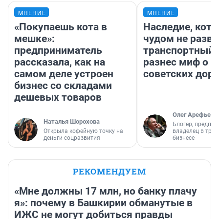
МНЕНИЕ
МНЕНИЕ
«Покупаешь кота в
Наследие, кото
мешке»:
чудом не разва
предприниматель
транспортный 
рассказала, как на
разнес миф о 
самом деле устроен
советских доро
бизнес со складами
дешевых товаров
Олег Арефьев
Наталья Шорохова
Блогер, предпри
Открыла кофейную точку на
владелец в тра
деньги соцразвития
бизнесе
РЕКОМЕНДУЕМ
«Мне должны 17 млн, но банку плачу
я»: почему в Башкирии обманутые в
ИЖС не могут добиться правды