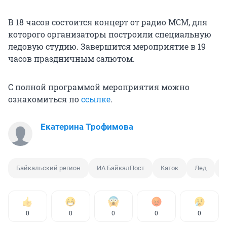
В 18 часов состоится концерт от радио МСМ, для
которого организаторы построили специальную
ледовую студию. Завершится мероприятие в 19
часов праздничным салютом.
С полной программой мероприятия можно
ознакомиться по
ссылке
.
Екатерина Трофимова
Байкальский регион
ИА БайкалПост
Каток
Лед
Л
0
0
0
0
0