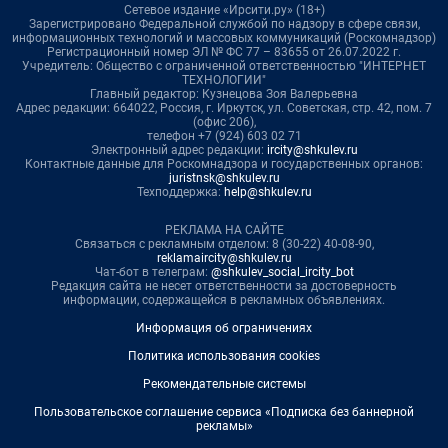
Сетевое издание «Ирсити.ру» (18+)
Зарегистрировано Федеральной службой по надзору в сфере связи,
информационных технологий и массовых коммуникаций (Роскомнадзор)
Регистрационный номер ЭЛ № ФС 77 – 83655 от 26.07.2022 г.
Учредитель: Общество с ограниченной ответственностью "ИНТЕРНЕТ
ТЕХНОЛОГИИ"
Главный редактор: Кузнецова Зоя Валерьевна
Адрес редакции: 664022, Россия, г. Иркутск, ул. Советская, стр. 42, пом. 7
(офис 206),
телефон +7 (924) 603 02 71
Электронный адрес редакции:
ircity@shkulev.ru
Контактные данные для Роскомнадзора и государственных органов:
juristnsk@shkulev.ru
Техподдержка:
help@shkulev.ru
РЕКЛАМА НА САЙТЕ
Связаться с рекламным отделом: 8 (30-22) 40-08-90,
reklamaircity@shkulev.ru
Чат-бот в телеграм:
@shkulev_social_ircity_bot
Редакция сайта не несет ответственности за достоверность
информации, содержащейся в рекламных объявлениях.
Информация об ограничениях
Политика использования cookies
Рекомендательные системы
Пользовательское соглашение сервиса «Подписка без баннерной
рекламы»