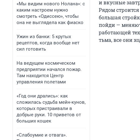
и вкусные завтр
«Мы видим нового Нолана»: с
Рядом строится 
каким настроем нужно
смотреть «Одиссею», чтобы
большая стройк
она не выглядела как фиаско
пойди — меняют 
работающей техн
Ужин из банки: 5 крутых
тьма, все они х
рецептов, когда вообще нет
сил готовить
На ведущем космическом
предприятии начался пожар.
Там находится Центр
управления полетами
«Год они дрались»: как
сложилась судьба мейн-кунов,
которых пристраивали в
добрые руки. 10 приветов от
больших кошек
«Слабоумие и отвага».