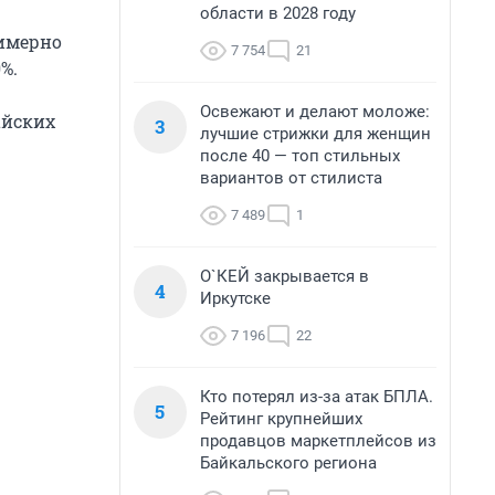
области в 2028 году
римерно
7 754
21
%.
Освежают и делают моложе:
айских
3
лучшие стрижки для женщин
после 40 — топ стильных
вариантов от стилиста
7 489
1
О`КЕЙ закрывается в
4
Иркутске
7 196
22
Кто потерял из-за атак БПЛА.
5
Рейтинг крупнейших
продавцов маркетплейсов из
Байкальского региона