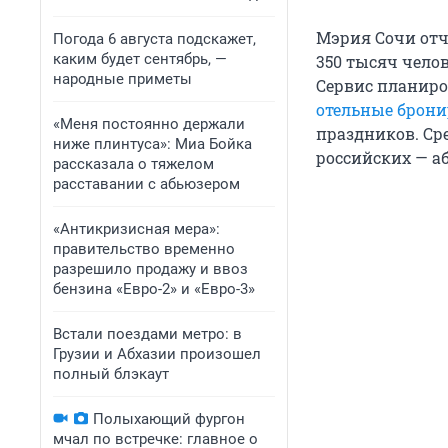
Мэрия Сочи отч
Погода 6 августа подскажет,
каким будет сентябрь, —
350 тысяч челов
народные приметы
Сервис планир
отельные брон
«Меня постоянно держали
праздников. Ср
ниже плинтуса»: Миа Бойка
российских — а
рассказала о тяжелом
расставании с абьюзером
«Антикризисная мера»:
правительство временно
разрешило продажу и ввоз
бензина «Евро-2» и «Евро-3»
Встали поездами метро: в
Грузии и Абхазии произошел
полный блэкаут
Полыхающий фургон
мчал по встречке: главное о