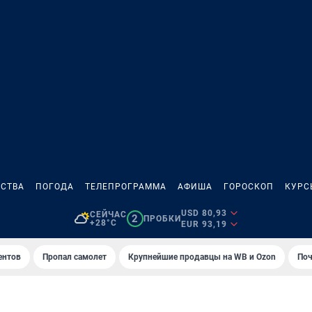
СТВА
ПОГОДА
ТЕЛЕПРОГРАММА
АФИША
ГОРОСКОП
КУРС
USD 80,93
СЕЙЧАС
2
ПРОБКИ
+28°C
EUR 93,19
ентов
Пропал самолет
Крупнейшие продавцы на WB и Ozon
Поч