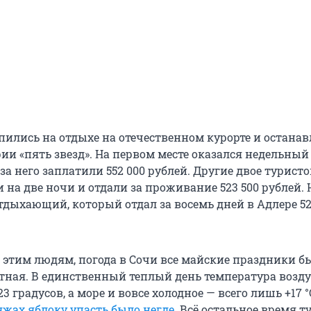
упились на отдыхе на отечественном курорте и остана
рии «пять звезд». На первом месте оказался недельный
 за него заплатили 552 000 рублей. Другие двое туристо
 на две ночи и отдали за проживание 523 500 рублей. 
тдыхающий, который отдал за восемь дней в Адлере 52
м этим людям, погода в Сочи все майские праздники б
ртная. В единственный теплый день температура возд
3 градусов, а море и вовсе холодное — всего лишь +17 °
яжах яблоку упасть было негде
. Всё остальное время 