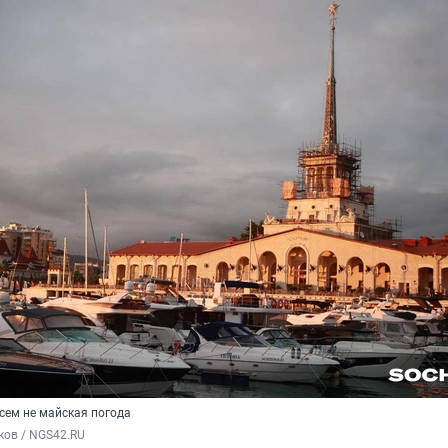
всем не майская погода
ков / NGS42.RU