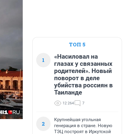
ТОП 5
«Насиловал на
1
глазах у связанных
родителей». Новый
поворот в деле
убийства россиян в
Таиланде
12 264
7
Крупнейшая угольная
2
генерация в стране. Новую
ТЭЦ построят в Иркутской