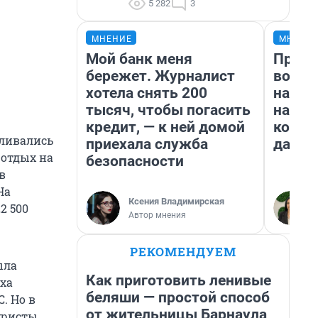
5 282
3
МНЕНИЕ
МНЕНИ
Мой банк меня
Прода
бережет. Журналист
возьм
хотела снять 200
нам г
тысяч, чтобы погасить
налог
кредит, — к ней домой
косне
вливались
приехала служба
даже 
 отдых на
безопасности
в
На
Ксения Владимирская
2 500
Автор мнения
РЕКОМЕНДУЕМ
ыла
Как приготовить ленивые
уха
беляши — простой способ
C. Но в
от жительницы Барнаула
туристы