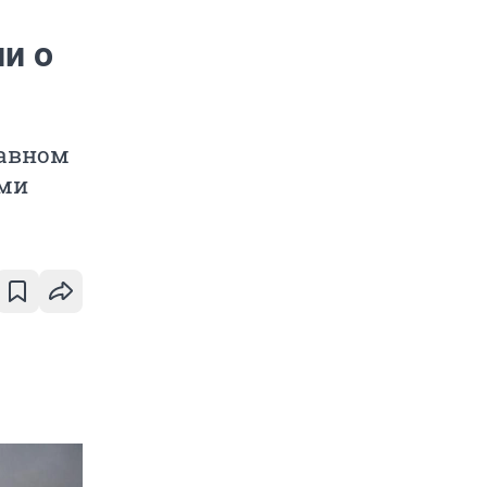
и о
лавном
ами