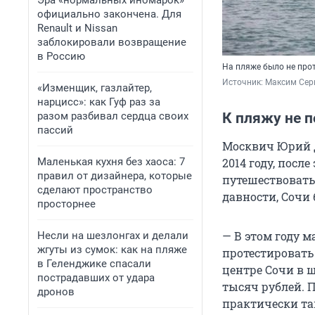
Эра «нормальных иномарок»
официально закончена. Для
Renault и Nissan
заблокировали возвращение
в Россию
На пляже было не прот
Источник: 
Максим Сер
«Изменщик, газлайтер,
нарцисс»: как Гуф раз за
разом разбивал сердца своих
К пляжу не п
пассий
Москвич Юрий Д
Маленькая кухня без хаоса: 7
2014 году, посл
правил от дизайнера, которые
путешествовать
сделают пространство
давности, Сочи
просторнее
— В этом году м
Несли на шезлонгах и делали
жгуты из сумок: как на пляже
протестировать
в Геленджике спасали
центре Сочи в ш
пострадавших от удара
тысяч рублей. 
дронов
практически та