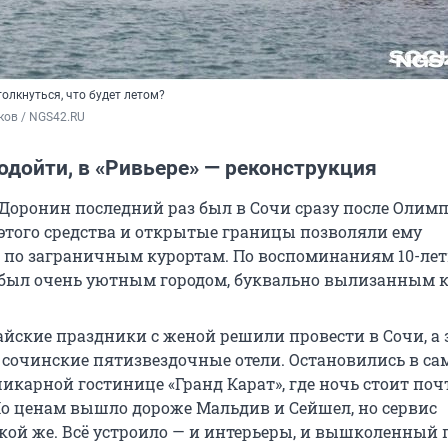
олкнуться, что будет летом?
ков / NGS42.RU
одойти, в «Ривьере» — реконструкция
оронин последний раз был в Сочи сразу после Олим
е этого средства и открытые границы позволяли ему
 по заграничным курортам. По воспоминаниям 10-ле
 был очень уютным городом, буквально вылизанным к
айские праздники с женой решили провести в Сочи, а 
 сочинские пятизвездочные отели. Остановились в са
икарной гостинице «Гранд Карат», где ночь стоит поч
По ценам вышло дороже Мальдив и Сейшел, но сервис
кой же. Всё устроило — и интерьеры, и вышколенный 