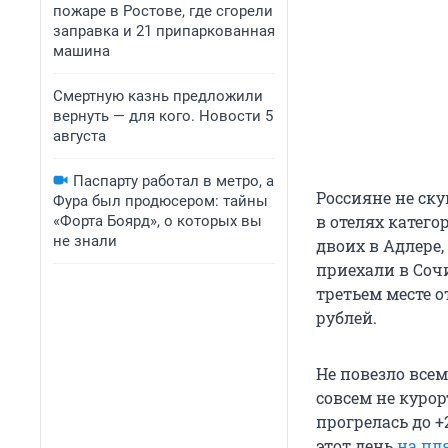
пожаре в Ростове, где сгорели
заправка и 21 припаркованная
машина
Смертную казнь предложили
вернуть — для кого. Новости 5
августа
Паспарту работал в метро, а
Россияне не ск
Фура был продюсером: тайны
в отелях катего
«Форта Боярд», о которых вы
не знали
двоих в Адлере,
приехали в Сочи
третьем месте о
рублей.
Не повезло все
совсем не куро
прогрелась до +2
этот день
на пл