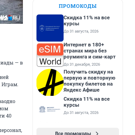
ПРОМОКОДЫ
Скидка 11% на все
курсы
До 31 августа, 2026
Интернет в 180+
странах мира без
роуминга и сим-карт
пиады — в
До 31 декабря, 2026
Получить скидку на
тней
первую и повторную
покупку билетов на
 Играм.
Яндекс Афише
Скидка 11% на все
заодно
курсы
мом
До 31 августа, 2026
ти 40
персонал,
Все промокоды