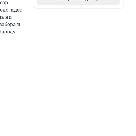
сор.
ено, идет
да ни
забора и
Народу