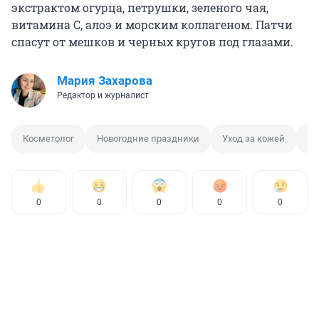
экстрактом огурца, петрушки, зеленого чая,
витамина C, алоэ и морским коллагеном. Патчи
спасут от мешков и черных кругов под глазами.
Мария Захарова
Редактор и журналист
Косметолог
Новогодние праздники
Уход за кожей
Ух
0
0
0
0
0