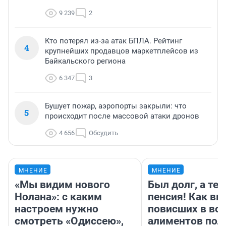
9 239
2
Кто потерял из-за атак БПЛА. Рейтинг
4
крупнейших продавцов маркетплейсов из
Байкальского региона
6 347
3
Бушует пожар, аэропорты закрыли: что
5
происходит после массовой атаки дронов
4 656
Обсудить
МНЕНИЕ
МНЕНИЕ
«Мы видим нового
Был долг, а те
Нолана»: с каким
пенсия! Как вм
настроем нужно
повисших в во
смотреть «Одиссею»,
алиментов пол