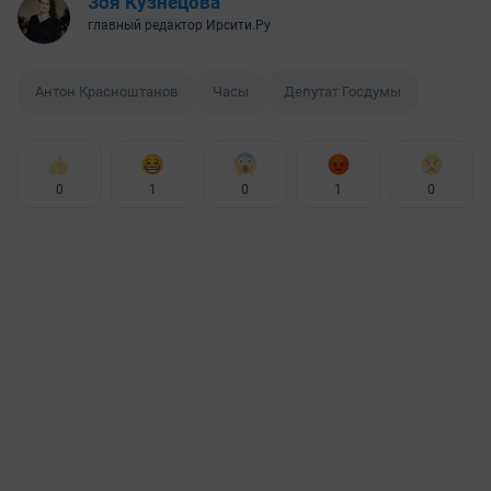
Зоя Кузнецова
главный редактор Ирсити.Ру
Антон Красноштанов
Часы
Депутат Госдумы
0
1
0
1
0