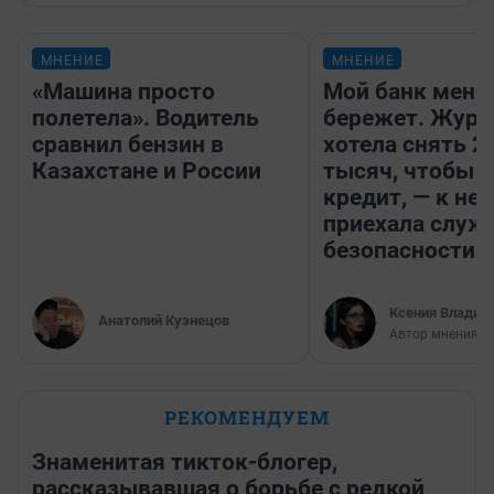
МНЕНИЕ
МНЕНИЕ
«Машина просто
Мой банк меня
полетела». Водитель
бережет. Журн
сравнил бензин в
хотела снять 2
Казахстане и России
тысяч, чтобы п
кредит, — к не
приехала служ
безопасности
Ксения Владим
Анатолий Кузнецов
Автор мнения
РЕКОМЕНДУЕМ
Знаменитая тикток-блогер,
рассказывавшая о борьбе с редкой