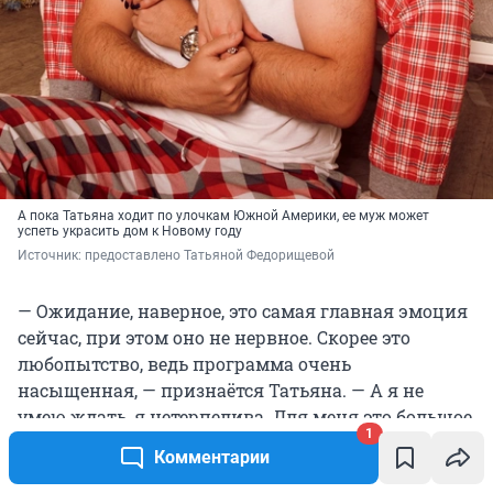
А пока Татьяна ходит по улочкам Южной Америки, ее муж может
успеть украсить дом к Новому году
Источник: 
предоставлено Татьяной Федорищевой
— Ожидание, наверное, это самая главная эмоция
сейчас, при этом оно не нервное. Скорее это
любопытство, ведь программа очень
насыщенная, — признаётся Татьяна. — А я не
умею ждать, я нетерпелива. Для меня это большое
1
испытание! Спасибо моей семье и друзьям, что
Комментарии
поддерживают меня онлайн, и мистеру Россия