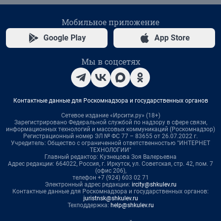
Мобильное приложение
Google Play
App Store
Мы в соцсетях
Контактные данные для Роскомнадзора и государственных органов
Сетевое издание «Ирсити.ру» (18+)
Зарегистрировано Федеральной службой по надзору в сфере связи,
информационных технологий и массовых коммуникаций (Роскомнадзор)
Регистрационный номер ЭЛ № ФС 77 – 83655 от 26.07.2022 г.
Учредитель: Общество с ограниченной ответственностью "ИНТЕРНЕТ
ТЕХНОЛОГИИ"
Главный редактор: Кузнецова Зоя Валерьевна
Адрес редакции: 664022, Россия, г. Иркутск, ул. Советская, стр. 42, пом. 7
(офис 206),
телефон +7 (924) 603 02 71
Электронный адрес редакции:
ircity@shkulev.ru
Контактные данные для Роскомнадзора и государственных органов:
juristnsk@shkulev.ru
Техподдержка:
help@shkulev.ru