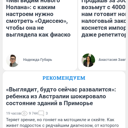
«Мы видим нового
Продашь за 3000
Нолана»: с каким
возьмут с 4000.
настроем нужно
нам готовит но
смотреть «Одиссею»,
налоговый зако
чтобы она не
коснется импор
выглядела как фиаско
даже репетитор
Надежда Губарь
Анастасия Завг
РЕКОМЕНДУЕМ
«Выглядит, будто сейчас развалится»:
ребенка из Австралии шокировало
состояние зданий в Приморье
19 часов
9 744
3
Теряет зрение, но гоняет на мотоцикле и скейте. Как
живет подросток с редчайшим диагнозом, от которого