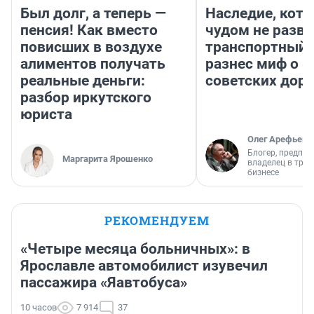
Был долг, а теперь —
Наследие, кото
пенсия! Как вместо
чудом не разва
повисших в воздухе
транспортный 
алиментов получать
разнес миф о 
реальные деньги:
советских доро
разбор иркутского
юриста
Олег Арефьев
Блогер, предпри
Маргарита Ярошенко
владелец в тра
бизнесе
РЕКОМЕНДУЕМ
«Четыре месяца больничных»: в
Ярославле автомобилист изувечил
пассажира «Яавтобуса»
10 часов
7 914
37