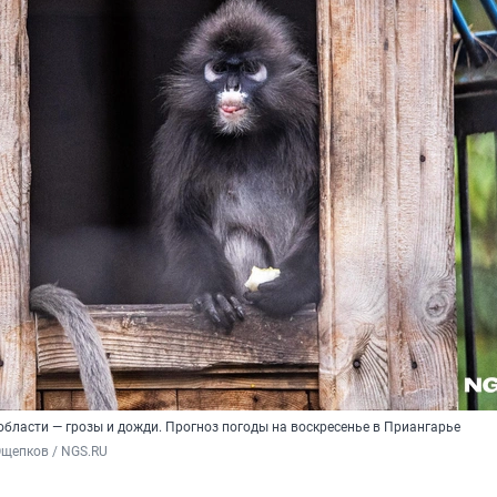
 области — грозы и дожди. Прогноз погоды на воскресенье в Приангарье
Ощепков / NGS.RU