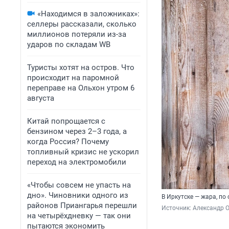
«Находимся в заложниках»:
селлеры рассказали, сколько
миллионов потеряли из-за
ударов по складам WB
Туристы хотят на остров. Что
происходит на паромной
переправе на Ольхон утром 6
августа
Китай попрощается с
бензином через 2–3 года, а
когда Россия? Почему
топливный кризис не ускорил
переход на электромобили
«Чтобы совсем не упасть на
дно». Чиновники одного из
В Иркутске — жара, по
районов Приангарья перешли
Источник: 
Александр 
на четырёхдневку — так они
пытаются экономить