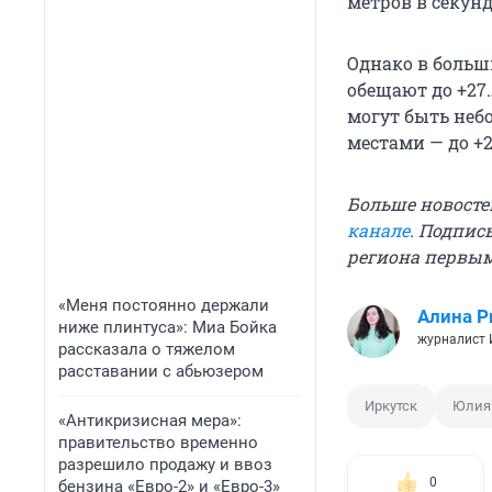
метров в секунд
Однако в больш
обещают до +27…
могут быть небо
местами — до +2
Больше новосте
канале
. Подпис
региона первы
«Меня постоянно держали
Алина Р
ниже плинтуса»: Миа Бойка
журналист
рассказала о тяжелом
расставании с абьюзером
Иркутск
Юлия
«Антикризисная мера»:
правительство временно
разрешило продажу и ввоз
0
бензина «Евро-2» и «Евро-3»