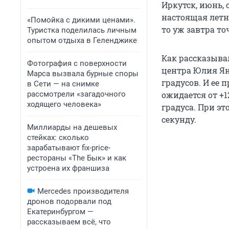
Иркутск, июнь,
настоящая летня
«Помойка с дикими ценами».
то уж завтра то
Туристка поделилась личным
опытом отдыха в Геленджике
Как рассказыва
Фотография с поверхности
центра Юлия Я
Марса вызвала бурные споры
градусов. И ее 
в Сети — на снимке
рассмотрели «загадочного
ожидается от +1
ходящего человека»
градуса. При эт
секунду.
Миллиарды на дешевых
стейках: сколько
зарабатывают fix-price-
рестораны «The Бык» и как
устроена их франшиза
Mercedes производителя
дронов подорвали под
Екатеринбургом —
рассказываем всё, что