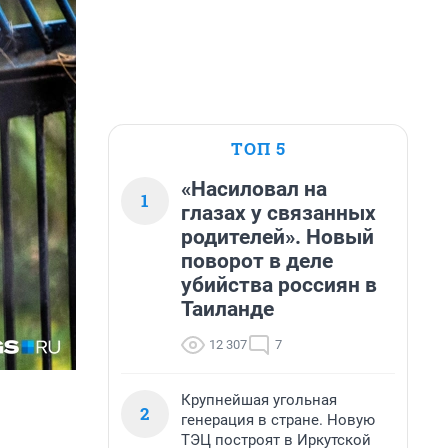
ТОП 5
«Насиловал на
1
глазах у связанных
родителей». Новый
поворот в деле
убийства россиян в
Таиланде
12 307
7
Крупнейшая угольная
2
генерация в стране. Новую
ТЭЦ построят в Иркутской