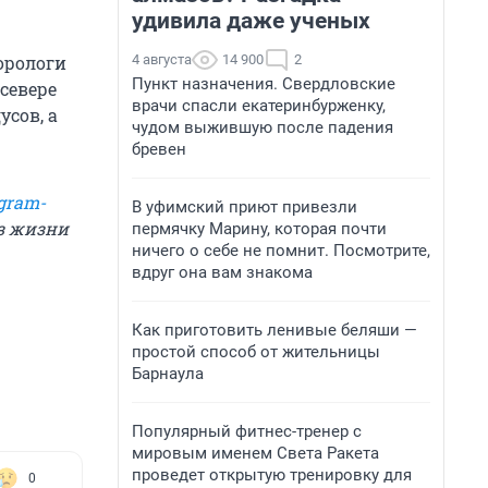
удивила даже ученых
4 августа
14 900
2
орологи
Пункт назначения. Свердловские
 севере
врачи спасли екатеринбурженку,
усов, а
чудом выжившую после падения
бревен
gram-
В уфимский приют привезли
из жизни
пермячку Марину, которая почти
ничего о себе не помнит. Посмотрите,
вдруг она вам знакома
Как приготовить ленивые беляши —
простой способ от жительницы
Барнаула
Популярный фитнес-тренер с
мировым именем Света Ракета
проведет открытую тренировку для
0