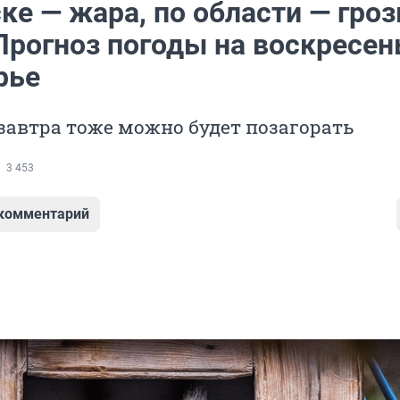
ке — жара, по области — гроз
Прогноз погоды на воскресен
рье
завтра тоже можно будет позагорать
3 453
 комментарий