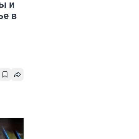
ы и
ье в