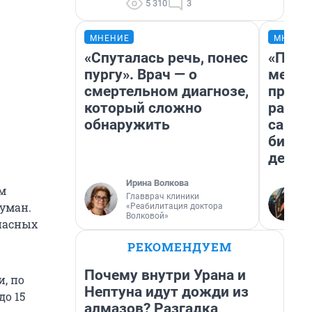
5 310
3
МНЕНИЕ
МНЕНИ
«Спуталась речь, понес
«Поку
пургу». Врач — о
мешке
смертельном диагнозе,
предп
который сложно
расска
обнаружить
самом
бизне
дешев
Ирина Волкова
ом
Главврач клиники
туман.
«Реабилитация доктора
Волковой»
пасных
РЕКОМЕНДУЕМ
Почему внутри Урана и
, по
Нептуна идут дожди из
до 15
алмазов? Разгадка