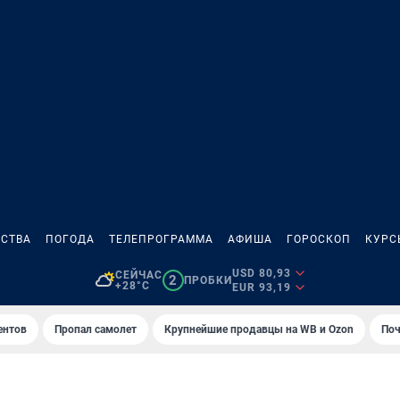
СТВА
ПОГОДА
ТЕЛЕПРОГРАММА
АФИША
ГОРОСКОП
КУРС
USD 80,93
СЕЙЧАС
2
ПРОБКИ
+28°C
EUR 93,19
ентов
Пропал самолет
Крупнейшие продавцы на WB и Ozon
Поч