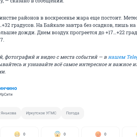
у, — сказано в сообщении.
инстве районов в воскресенье жара еще постоит. Мете
+32 градусов. На Байкале завтра без осадков, лишь на
льшие дожди. Днем воздух прогреется до +17…+22 град
7.
й, фотографий и видео с места событий — в
нашем Tele
ывайтесь и узнавайте всё самое интересное и важное 
ми.
инчино
 ИрСити
 Янькова
Иркутское УГМС
Погода
0
0
0