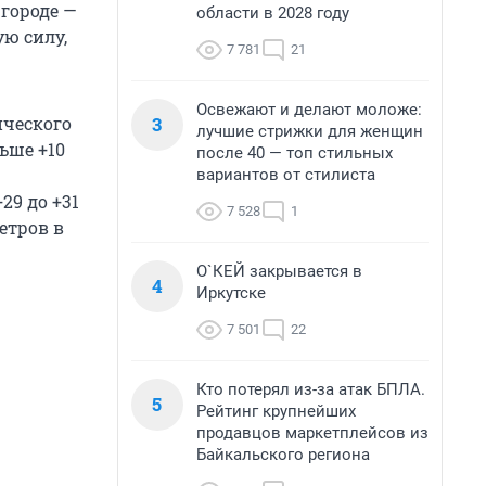
городе —
области в 2028 году
ую силу,
7 781
21
Освежают и делают моложе:
3
ического
лучшие стрижки для женщин
ьше +10
после 40 — топ стильных
вариантов от стилиста
29 до +31
7 528
1
метров в
О`КЕЙ закрывается в
4
Иркутске
7 501
22
Кто потерял из-за атак БПЛА.
5
Рейтинг крупнейших
продавцов маркетплейсов из
Байкальского региона