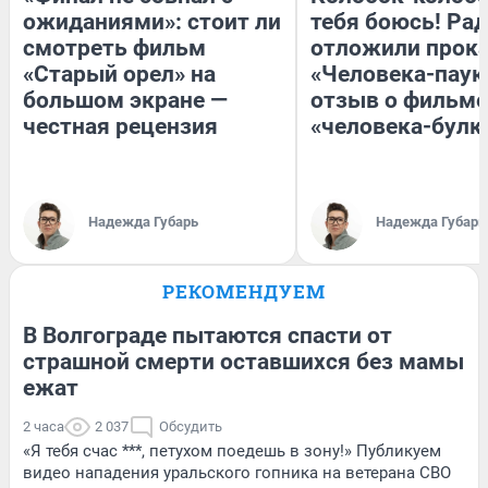
ожиданиями»: стоит ли
тебя боюсь! Рад
смотреть фильм
отложили прок
«Старый орел» на
«Человека-паук
большом экране —
отзыв о фильме
честная рецензия
«человека-булк
Надежда Губарь
Надежда Губарь
РЕКОМЕНДУЕМ
В Волгограде пытаются спасти от
страшной смерти оставшихся без мамы
ежат
2 часа
2 037
Обсудить
«Я тебя счас ***, петухом поедешь в зону!» Публикуем
видео нападения уральского гопника на ветерана СВО