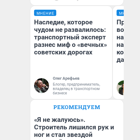
МНЕНИЕ
МНЕНИЕ
Наследие, которое
Продаш
чудом не развалилось:
возьмут
транспортный эксперт
нам го
разнес миф о «вечных»
налого
советских дорогах
коснет
даже р
Олег Арефьев
Блогер, предприниматель,
Ан
владелец в транспортном
бизнесе
РЕКОМЕНДУЕМ
«Я не жалуюсь».
Строитель лишился рук и
ног и стал звездой