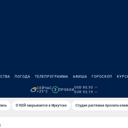
СТВА
ПОГОДА
ТЕЛЕПРОГРАММА
АФИША
ГОРОСКОП
КУРС
USD 80,93
СЕЙЧАС
3
ПРОБКИ
+29°C
EUR 93,19
лись
О`КЕЙ закрывается в Иркутске
Студия растяжки бросила клие
К