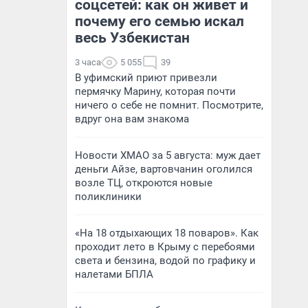
соцсетей: как он живет и
почему его семью искал
весь Узбекистан
3 часа
5 055
39
В уфимский приют привезли
пермячку Марину, которая почти
ничего о себе не помнит. Посмотрите,
вдруг она вам знакома
Новости ХМАО за 5 августа: муж дает
деньги Айзе, вартовчанин оголился
возле ТЦ, откроются новые
поликлиники
«На 18 отдыхающих 18 поваров». Как
проходит лето в Крыму с перебоями
света и бензина, водой по графику и
налетами БПЛА