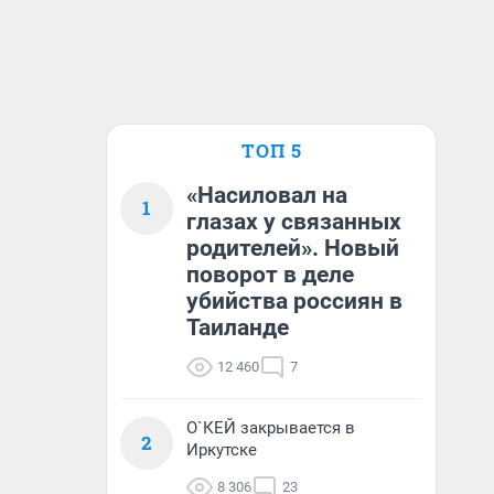
ТОП 5
«Насиловал на
1
глазах у связанных
родителей». Новый
поворот в деле
убийства россиян в
Таиланде
12 460
7
О`КЕЙ закрывается в
2
Иркутске
8 306
23