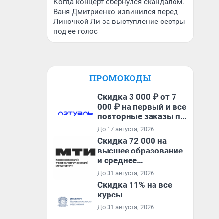
Когда концерт обернулся скандалом.
Ваня Дмитриенко извинился перед
Линочкой Ли за выступление сестры
под ее голос
ПРОМОКОДЫ
Скидка 3 000 ₽ от 7
000 ₽ на первый и все
повторные заказы по
промокоду МОМЕНТ
До 17 августа, 2026
Скидка 72 000 на
высшее образование
и среднее
специальное
До 31 августа, 2026
образование в
Скидка 11% на все
первый год обучения
курсы
До 31 августа, 2026