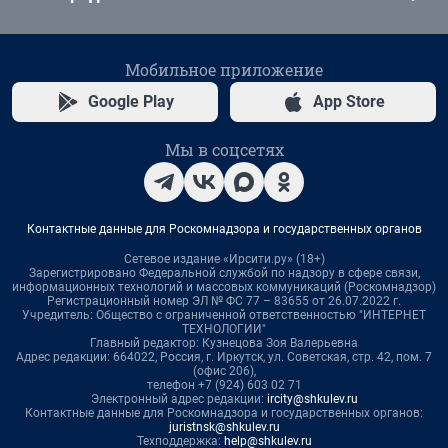
Мобильное приложение
Google Play
App Store
Мы в соцсетях
Контактные данные для Роскомнадзора и государственных органов
Сетевое издание «Ирсити.ру» (18+)
Зарегистрировано Федеральной службой по надзору в сфере связи,
информационных технологий и массовых коммуникаций (Роскомнадзор)
Регистрационный номер ЭЛ № ФС 77 – 83655 от 26.07.2022 г.
Учредитель: Общество с ограниченной ответственностью "ИНТЕРНЕТ
ТЕХНОЛОГИИ"
Главный редактор: Кузнецова Зоя Валерьевна
Адрес редакции: 664022, Россия, г. Иркутск, ул. Советская, стр. 42, пом. 7
(офис 206),
телефон +7 (924) 603 02 71
Электронный адрес редакции:
ircity@shkulev.ru
Контактные данные для Роскомнадзора и государственных органов:
juristnsk@shkulev.ru
Техподдержка:
help@shkulev.ru