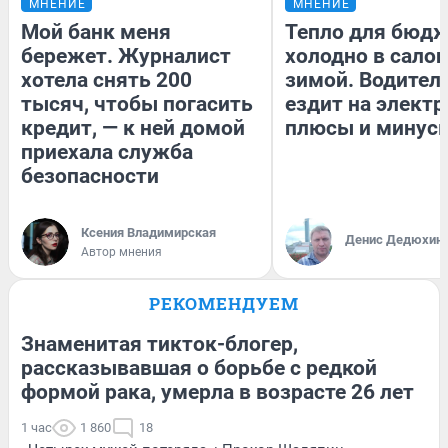
МНЕНИЕ
МНЕНИЕ
Мой банк меня
Тепло для бюдж
бережет. Журналист
холодно в сало
хотела снять 200
зимой. Водитель
тысяч, чтобы погасить
ездит на электр
кредит, — к ней домой
плюсы и минус
приехала служба
безопасности
Ксения Владимирская
Денис Дедюхин
Автор мнения
РЕКОМЕНДУЕМ
Знаменитая тикток-блогер,
рассказывавшая о борьбе с редкой
формой рака, умерла в возрасте 26 лет
1 час
1 860
18