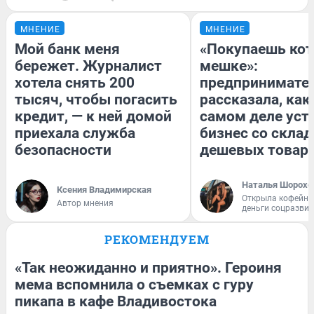
МНЕНИЕ
МНЕНИЕ
Мой банк меня
«Покупаешь кот
бережет. Журналист
мешке»:
хотела снять 200
предпринимате
тысяч, чтобы погасить
рассказала, как
кредит, — к ней домой
самом деле уст
приехала служба
бизнес со скла
безопасности
дешевых товар
Наталья Шорохо
Ксения Владимирская
Открыла кофейну
Автор мнения
деньги соцразви
РЕКОМЕНДУЕМ
«Так неожиданно и приятно». Героиня
мема вспомнила о съемках с гуру
пикапа в кафе Владивостока