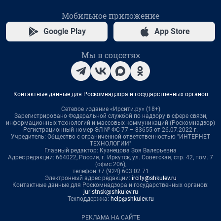
Мобильное приложение
Google Play
App Store
Мы в соцсетях
Контактные данные для Роскомнадзора и государственных органов
Сетевое издание «Ирсити.ру» (18+)
Зарегистрировано Федеральной службой по надзору в сфере связи,
информационных технологий и массовых коммуникаций (Роскомнадзор)
Регистрационный номер ЭЛ № ФС 77 – 83655 от 26.07.2022 г.
Учредитель: Общество с ограниченной ответственностью "ИНТЕРНЕТ
ТЕХНОЛОГИИ"
Главный редактор: Кузнецова Зоя Валерьевна
Адрес редакции: 664022, Россия, г. Иркутск, ул. Советская, стр. 42, пом. 7
(офис 206),
телефон +7 (924) 603 02 71
Электронный адрес редакции:
ircity@shkulev.ru
Контактные данные для Роскомнадзора и государственных органов:
juristnsk@shkulev.ru
Техподдержка:
help@shkulev.ru
РЕКЛАМА НА САЙТЕ