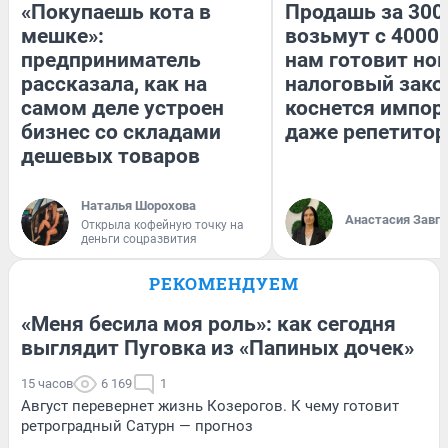
«Покупаешь кота в
Продашь за 3000
мешке»:
возьмут с 4000.
предприниматель
нам готовит но
рассказала, как на
налоговый зако
самом деле устроен
коснется импор
бизнес со складами
даже репетитор
дешевых товаров
Наталья Шорохова
Анастасия Завг
Открыла кофейную точку на
деньги соцразвития
РЕКОМЕНДУЕМ
«Меня бесила моя роль»: как сегодня
выглядит Пуговка из «Папиных дочек»
15 часов
6 169
1
Август перевернет жизнь Козерогов. К чему готовит
ретроградный Сатурн — прогноз