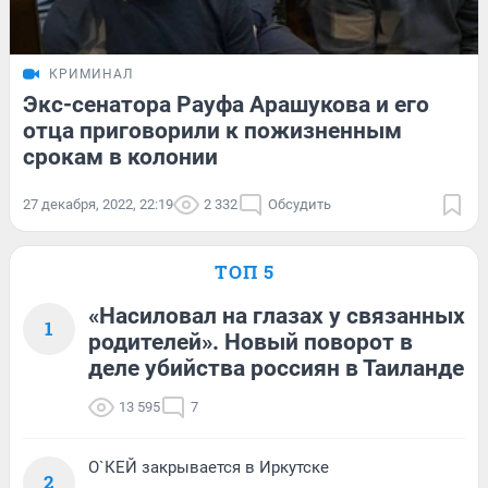
КРИМИНАЛ
Экс-сенатора Рауфа Арашукова и его
отца приговорили к пожизненным
срокам в колонии
27 декабря, 2022, 22:19
2 332
Обсудить
ТОП 5
«Насиловал на глазах у связанных
1
родителей». Новый поворот в
деле убийства россиян в Таиланде
13 595
7
О`КЕЙ закрывается в Иркутске
2