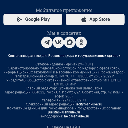
Мобильное приложение
Google Play
App Store
Мы в соцсетях
Контактные данные для Роскомнадзора и государственных органов
Сетевое издание «Ирсити.ру» (18+)
Зарегистрировано Федеральной службой по надзору в сфере связи,
информационных технологий и массовых коммуникаций (Роскомнадзор)
Регистрационный номер ЭЛ № ФС 77 – 83655 от 26.07.2022 г.
Учредитель: Общество с ограниченной ответственностью "ИНТЕРНЕТ
ТЕХНОЛОГИИ"
Главный редактор: Кузнецова Зоя Валерьевна
Адрес редакции: 664022, Россия, г. Иркутск, ул. Советская, стр. 42, пом. 7
(офис 206),
телефон +7 (924) 603 02 71
Электронный адрес редакции:
ircity@shkulev.ru
Контактные данные для Роскомнадзора и государственных органов:
juristnsk@shkulev.ru
Техподдержка:
help@shkulev.ru
РЕКЛАМА НА САЙТЕ