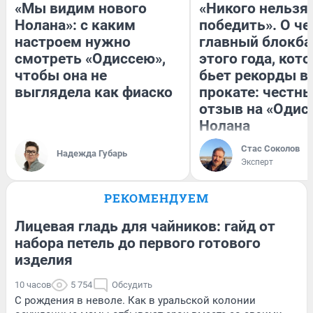
«Мы видим нового
«Никого нельзя
Нолана»: с каким
победить». О ч
настроем нужно
главный блокба
смотреть «Одиссею»,
этого года, кот
чтобы она не
бьет рекорды в
выглядела как фиаско
прокате: честн
отзыв на «Одис
Нолана
Стас Соколов
Надежда Губарь
Эксперт
РЕКОМЕНДУЕМ
Лицевая гладь для чайников: гайд от
набора петель до первого готового
изделия
10 часов
5 754
Обсудить
С рождения в неволе. Как в уральской колонии