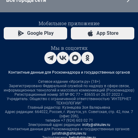
Мобильное приложение
Google Play
App Store
Мы в соцсетях
Контактные данные для Роскомнадзора и государственных органов
Сетевое издание «Ирсити.ру» (18+)
Зарегистрировано Федеральной службой по надзору в сфере связи,
информационных технологий и массовых коммуникаций (Роскомнадзор)
Регистрационный номер ЭЛ № ФС 77 – 83655 от 26.07.2022 г.
Учредитель: Общество с ограниченной ответственностью "ИНТЕРНЕТ
ТЕХНОЛОГИИ"
Главный редактор: Кузнецова Зоя Валерьевна
Адрес редакции: 664022, Россия, г. Иркутск, ул. Советская, стр. 42, пом. 7
(офис 206),
телефон +7 (924) 603 02 71
Электронный адрес редакции:
ircity@shkulev.ru
Контактные данные для Роскомнадзора и государственных органов:
juristnsk@shkulev.ru
Техподдержка:
help@shkulev.ru