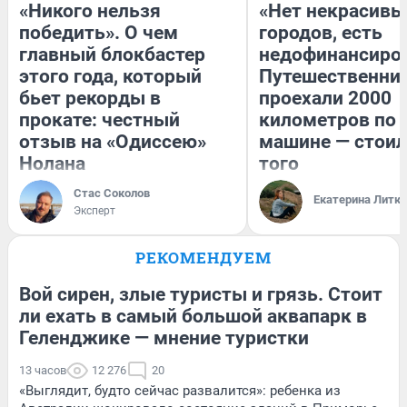
«Никого нельзя
«Нет некрасивы
победить». О чем
городов, есть
главный блокбастер
недофинансиро
этого года, который
Путешественни
бьет рекорды в
проехали 2000
прокате: честный
километров по 
отзыв на «Одиссею»
машине — стоил
Нолана
того
Стас Соколов
Екатерина Литк
Эксперт
РЕКОМЕНДУЕМ
Вой сирен, злые туристы и грязь. Стоит
ли ехать в самый большой аквапарк в
Геленджике — мнение туристки
13 часов
12 276
20
«Выглядит, будто сейчас развалится»: ребенка из