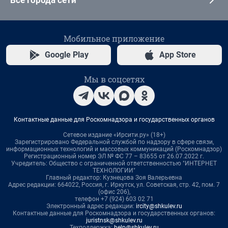
Мобильное приложение
Google Play
App Store
Мы в соцсетях
Контактные данные для Роскомнадзора и государственных органов
Сетевое издание «Ирсити.ру» (18+)
Зарегистрировано Федеральной службой по надзору в сфере связи,
информационных технологий и массовых коммуникаций (Роскомнадзор)
Регистрационный номер ЭЛ № ФС 77 – 83655 от 26.07.2022 г.
Учредитель: Общество с ограниченной ответственностью "ИНТЕРНЕТ
ТЕХНОЛОГИИ"
Главный редактор: Кузнецова Зоя Валерьевна
Адрес редакции: 664022, Россия, г. Иркутск, ул. Советская, стр. 42, пом. 7
(офис 206),
телефон +7 (924) 603 02 71
Электронный адрес редакции:
ircity@shkulev.ru
Контактные данные для Роскомнадзора и государственных органов:
juristnsk@shkulev.ru
Техподдержка:
help@shkulev.ru