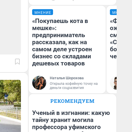
МНЕНИЕ
МНЕНИЕ
«Покупаешь кота в
«Финал
мешке»:
ожидан
предприниматель
смотре
рассказала, как на
«Стары
самом деле устроен
большо
бизнес со складами
честна
дешевых товаров
Наталья Шорохова
На
Открыла кофейную точку на
деньги соцразвития
РЕКОМЕНДУЕМ
Ученый в изгнании: какую
тайну хранит могила
профессора уфимского