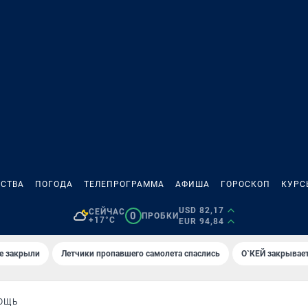
СТВА
ПОГОДА
ТЕЛЕПРОГРАММА
АФИША
ГОРОСКОП
КУРС
USD 82,17
СЕЙЧАС
0
ПРОБКИ
+17°C
EUR 94,84
е закрыли
Летчики пропавшего самолета спаслись
О`КЕЙ закрывает
МОЩЬ