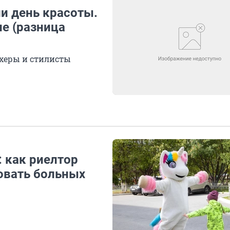
 день красоты.
ле (разница
херы и стилисты
: как риелтор
овать больных