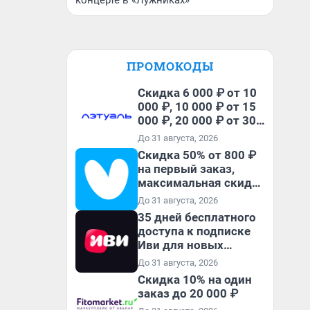
концерте в «Лужниках»
ПРОМОКОДЫ
Скидка 6 000 ₽ от 10
000 ₽, 10 000 ₽ от 15
000 ₽, 20 000 ₽ от 30
000 ₽ и 35 000 ₽ от 50
До 31 августа, 2026
000 ₽ на первый и все
Скидка 50% от 800 ₽
повторные заказы по
на первый заказ,
промокоду НАБЕРИ
максимальная скидка
600 ₽
До 31 августа, 2026
35 дней бесплатного
доступа к подписке
Иви для новых
пользователей
До 31 августа, 2026
Скидка 10% на один
заказ до 20 000 ₽