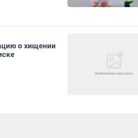
ацию о хищении
иске