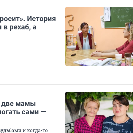
бросит». История
в рехаб, а
к две мамы
могать сами —
й
удьбами и когда-то