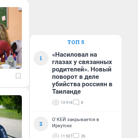
ТОП 5
«Насиловал на
1
глазах у связанных
родителей». Новый
поворот в деле
убийства россиян в
Таиланде
13 914
8
О`КЕЙ закрывается в
2
Иркутске
11 927
26