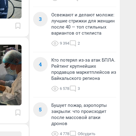
Освежают и делают моложе:
3
лучшие стрижки для женщин
после 40 — топ стильных
вариантов от стилиста
9 394
2
Кто потерял из-за атак БПЛА.
4
Рейтинг крупнейших
продавцов маркетплейсов из
Байкальского региона
6 578
3
Бушует пожар, аэропорты
5
закрыли: что происходит
после массовой атаки
дронов
4 778
Обсудить