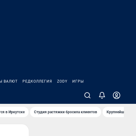
Ы ВАЛЮТ
РЕДКОЛЛЕГИЯ
ZODY
ИГРЫ
ся в Иркутске
Студия растяжки бросила клиентов
Крупнейшие про