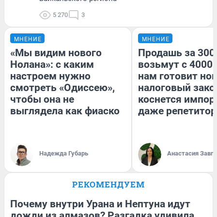
5 270
3
МНЕНИЕ
МНЕНИЕ
«Мы видим нового
Продашь за 3000
Нолана»: с каким
возьмут с 4000.
настроем нужно
нам готовит но
смотреть «Одиссею»,
налоговый зако
чтобы она не
коснется импор
выглядела как фиаско
даже репетитор
Надежда Губарь
Анастасия Завг
РЕКОМЕНДУЕМ
Почему внутри Урана и Нептуна идут
дожди из алмазов? Разгадка удивила