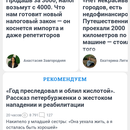
Продашь за 3000, налог
«Нет некрасивы
возьмут с 4000. Что
городов, есть
нам готовит новый
недофинансиро
налоговый закон — он
Путешественни
коснется импорта и
проехали 2000
даже репетиторов
километров по 
машине — стоил
того
Анастасия Завгородняя
Екатерина Литк
РЕКОМЕНДУЕМ
«Год преследовал и облил кислотой».
Рассказ петербурженки о жестоком
нападении и реабилитации
20 часов
8 791
127
Накипело у младшей сестры: «Она уехала жить, а я
осталась быть хорошей»