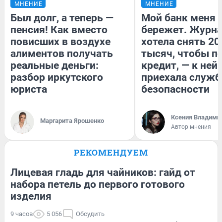
МНЕНИЕ
МНЕНИЕ
Был долг, а теперь —
Мой банк меня
пенсия! Как вместо
бережет. Журн
повисших в воздухе
хотела снять 20
алиментов получать
тысяч, чтобы п
реальные деньги:
кредит, — к ней
разбор иркутского
приехала служб
юриста
безопасности
Ксения Владими
Маргарита Ярошенко
Автор мнения
РЕКОМЕНДУЕМ
Лицевая гладь для чайников: гайд от
набора петель до первого готового
изделия
9 часов
5 056
Обсудить