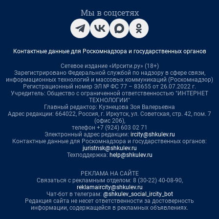
Мы в соцсетях
Контактные данные для Роскомнадзора и государственных органов
Сетевое издание «Ирсити.ру» (18+)
Зарегистрировано Федеральной службой по надзору в сфере связи,
информационных технологий и массовых коммуникаций (Роскомнадзор)
Регистрационный номер ЭЛ № ФС 77 – 83655 от 26.07.2022 г.
Учредитель: Общество с ограниченной ответственностью "ИНТЕРНЕТ
ТЕХНОЛОГИИ"
Главный редактор: Кузнецова Зоя Валерьевна
Адрес редакции: 664022, Россия, г. Иркутск, ул. Советская, стр. 42, пом. 7
(офис 206),
телефон +7 (924) 603 02 71
Электронный адрес редакции:
ircity@shkulev.ru
Контактные данные для Роскомнадзора и государственных органов:
juristnsk@shkulev.ru
Техподдержка:
help@shkulev.ru
РЕКЛАМА НА САЙТЕ
Связаться с рекламным отделом: 8 (30-22) 40-08-90,
reklamaircity@shkulev.ru
Чат-бот в телеграм:
@shkulev_social_ircity_bot
Редакция сайта не несет ответственности за достоверность
информации, содержащейся в рекламных объявлениях.