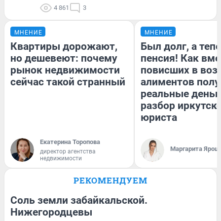
4 861
3
МНЕНИЕ
МНЕНИЕ
Квартиры дорожают,
Был долг, а теп
но дешевеют: почему
пенсия! Как вм
рынок недвижимости
повисших в воз
сейчас такой странный
алиментов полу
реальные деньг
разбор иркутск
юриста
Екатерина Торопова
Маргарита Ярош
директор агентства
недвижимости
РЕКОМЕНДУЕМ
Соль земли забайкальской.
Нижегородцевы