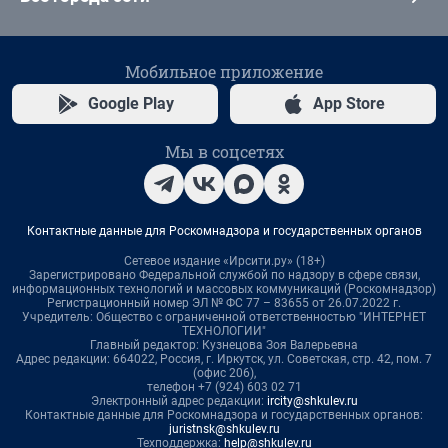
Мобильное приложение
Google Play
App Store
Мы в соцсетях
Контактные данные для Роскомнадзора и государственных органов
Сетевое издание «Ирсити.ру» (18+)
Зарегистрировано Федеральной службой по надзору в сфере связи,
информационных технологий и массовых коммуникаций (Роскомнадзор)
Регистрационный номер ЭЛ № ФС 77 – 83655 от 26.07.2022 г.
Учредитель: Общество с ограниченной ответственностью "ИНТЕРНЕТ
ТЕХНОЛОГИИ"
Главный редактор: Кузнецова Зоя Валерьевна
Адрес редакции: 664022, Россия, г. Иркутск, ул. Советская, стр. 42, пом. 7
(офис 206),
телефон +7 (924) 603 02 71
Электронный адрес редакции:
ircity@shkulev.ru
Контактные данные для Роскомнадзора и государственных органов:
juristnsk@shkulev.ru
Техподдержка:
help@shkulev.ru