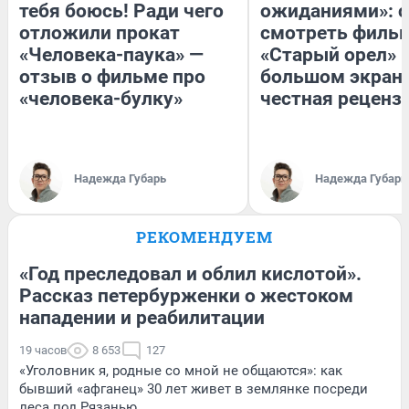
тебя боюсь! Ради чего
ожиданиями»: с
отложили прокат
смотреть филь
«Человека-паука» —
«Старый орел» 
отзыв о фильме про
большом экран
«человека-булку»
честная реценз
Надежда Губарь
Надежда Губарь
РЕКОМЕНДУЕМ
«Год преследовал и облил кислотой».
Рассказ петербурженки о жестоком
нападении и реабилитации
19 часов
8 653
127
«Уголовник я, родные со мной не общаются»: как
бывший «афганец» 30 лет живет в землянке посреди
леса под Рязанью