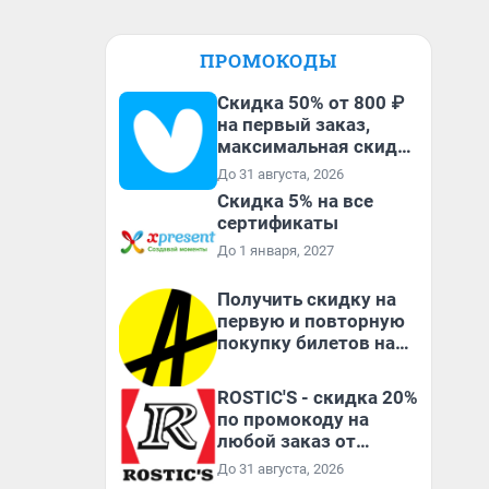
ПРОМОКОДЫ
Скидка 50% от 800 ₽
на первый заказ,
максимальная скидка
600 ₽
До 31 августа, 2026
Скидка 5% на все
сертификаты
До 1 января, 2027
Получить скидку на
первую и повторную
покупку билетов на
Яндекс Афише
ROSTIC'S - скидка 20%
по промокоду на
любой заказ от
3199₽!
До 31 августа, 2026