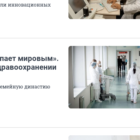
тели инновационных
упает мировым».
дравоохранении
 семейную династию