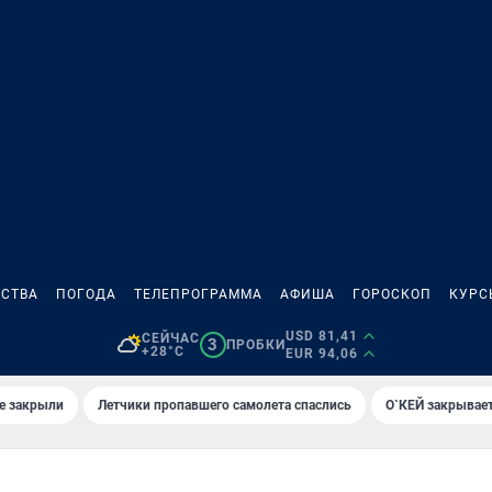
СТВА
ПОГОДА
ТЕЛЕПРОГРАММА
АФИША
ГОРОСКОП
КУРС
USD 81,41
СЕЙЧАС
3
ПРОБКИ
+28°C
EUR 94,06
е закрыли
Летчики пропавшего самолета спаслись
О`КЕЙ закрывает