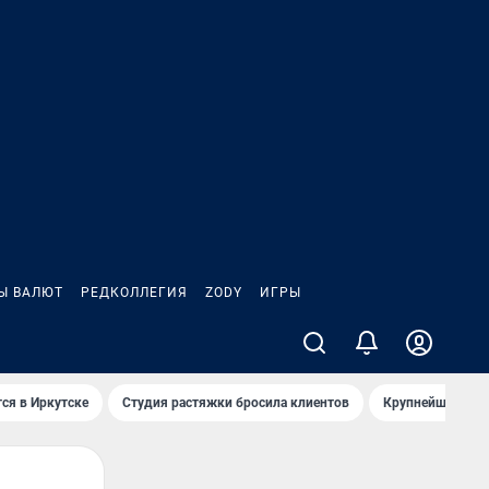
Ы ВАЛЮТ
РЕДКОЛЛЕГИЯ
ZODY
ИГРЫ
ся в Иркутске
Студия растяжки бросила клиентов
Крупнейшие про