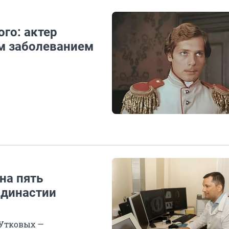
го: актер
м заболеванием
на пять
 династии
 Утковых —