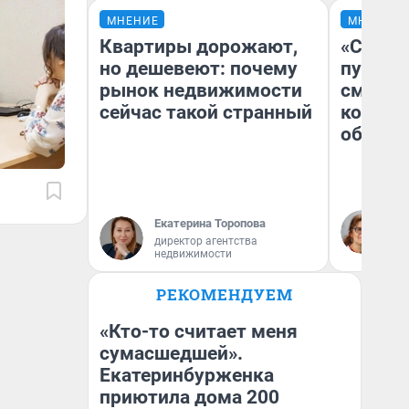
МНЕНИЕ
МНЕНИЕ
Квартиры дорожают,
«Спутал
но дешевеют: почему
пургу».
рынок недвижимости
смерте
сейчас такой странный
которы
обнару
Ир
Екатерина Торопова
Гл
директор агентства
«Р
недвижимости
Во
РЕКОМЕНДУЕМ
«Кто-то считает меня
сумасшедшей».
Екатеринбурженка
приютила дома 200