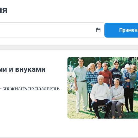
ия
Примен
ми и внуками
 их жизнь не назовешь