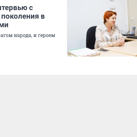
нтервью с
 поколения в
ами
агом народа, и героем