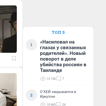
ТОП 5
«Насиловал на
1
глазах у связанных
родителей». Новый
поворот в деле
убийства россиян в
Таиланде
13 156
7
О`КЕЙ закрывается в
2
Иркутске
10 465
24