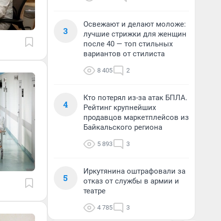
Освежают и делают моложе:
3
лучшие стрижки для женщин
после 40 — топ стильных
вариантов от стилиста
8 405
2
Кто потерял из-за атак БПЛА.
4
Рейтинг крупнейших
продавцов маркетплейсов из
Байкальского региона
5 893
3
Иркутянина оштрафовали за
5
отказ от службы в армии и
театре
4 785
3