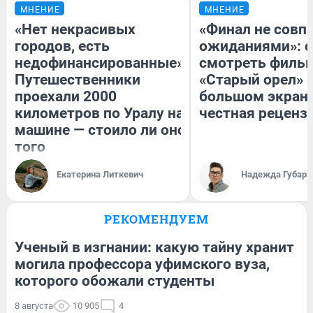
МНЕНИЕ
МНЕНИЕ
«Нет некрасивых
«Финал не совпа
городов, есть
ожиданиями»: с
недофинансированные».
смотреть филь
Путешественники
«Старый орел» 
проехали 2000
большом экран
километров по Уралу на
честная реценз
машине — стоило ли оно
того
Екатерина Литкевич
Надежда Губарь
РЕКОМЕНДУЕМ
Ученый в изгнании: какую тайну хранит
могила профессора уфимского вуза,
которого обожали студенты
8 августа
10 905
4