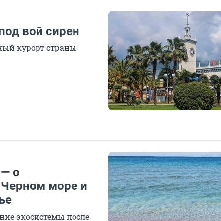
 под вой сирен
вный курорт страны
 — о
 Черном море и
ье
ние экосистемы после