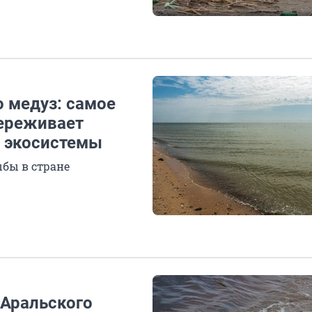
 медуз: самое
переживает
м экосистемы
ыбы в стране
 Аральского