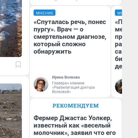
МНЕНИЕ
МНЕНИЕ
«Спуталась речь, понес
«Покуп
пургу». Врач — о
мешке»
смертельном диагнозе,
предпр
который сложно
рассказ
обнаружить
самом 
бизнес
дешевы
Ирина Волкова
На
Главврач клиники
«Реабилитация доктора
От
Волковой»
де
РЕКОМЕНДУЕМ
Фермер Джастас Уолкер,
известный как «веселый
молочник», заявил что его