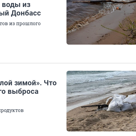
 воды из
ый Донбасс
тов из прошлого
лой зимой». Что
го выброса
продуктов