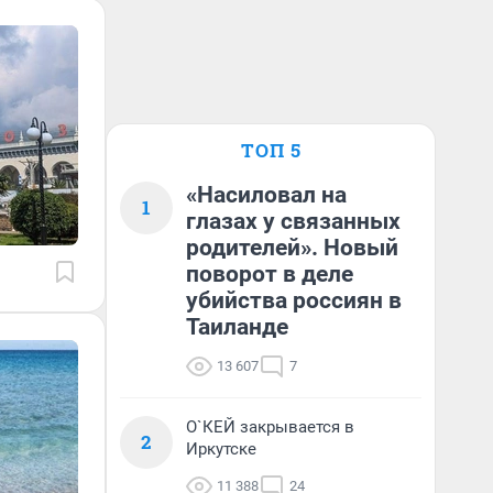
ТОП 5
«Насиловал на
1
глазах у связанных
родителей». Новый
поворот в деле
убийства россиян в
Таиланде
13 607
7
О`КЕЙ закрывается в
2
Иркутске
11 388
24