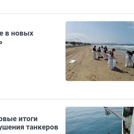
е в новых
ь
рвые итоги
рушения танкеров