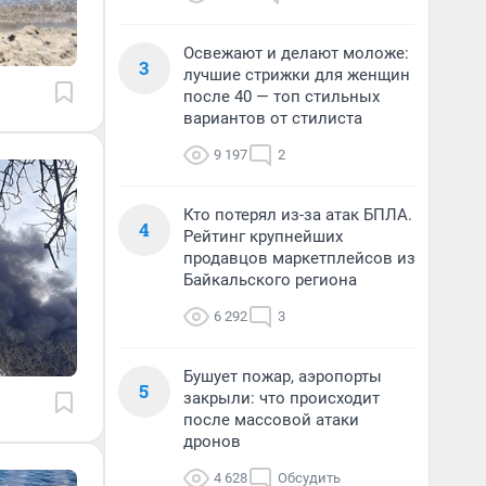
Освежают и делают моложе:
3
лучшие стрижки для женщин
после 40 — топ стильных
вариантов от стилиста
9 197
2
Кто потерял из-за атак БПЛА.
4
Рейтинг крупнейших
продавцов маркетплейсов из
Байкальского региона
6 292
3
Бушует пожар, аэропорты
5
закрыли: что происходит
после массовой атаки
дронов
4 628
Обсудить