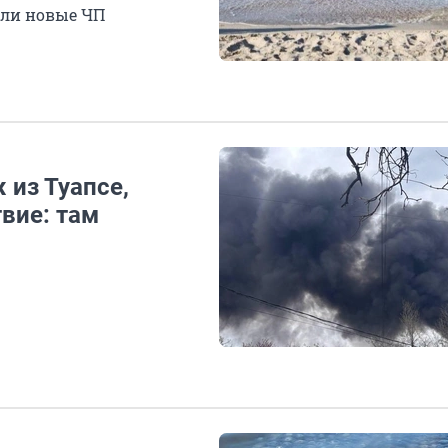
шли новые ЧП
 из Туапсе,
вие: там