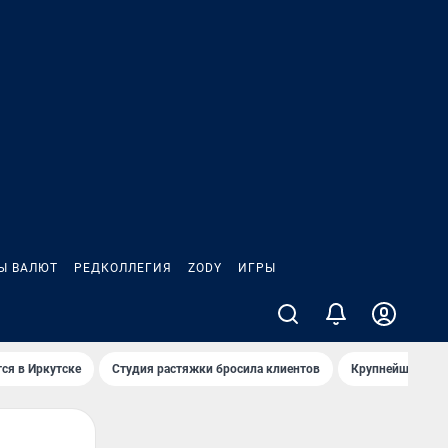
Ы ВАЛЮТ
РЕДКОЛЛЕГИЯ
ZODY
ИГРЫ
ся в Иркутске
Студия растяжки бросила клиентов
Крупнейшие про