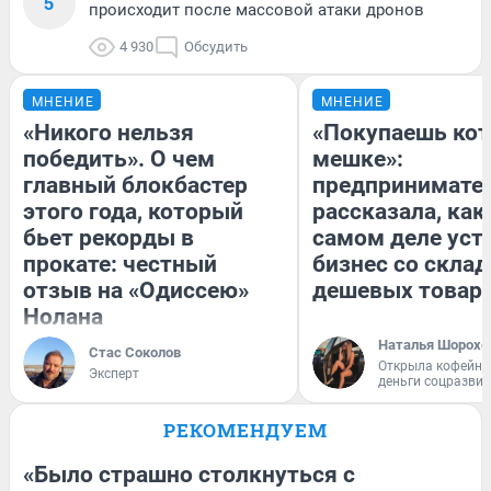
5
происходит после массовой атаки дронов
4 930
Обсудить
МНЕНИЕ
МНЕНИЕ
«Никого нельзя
«Покупаешь кот
победить». О чем
мешке»:
главный блокбастер
предпринимате
этого года, который
рассказала, как
бьет рекорды в
самом деле уст
прокате: честный
бизнес со скла
отзыв на «Одиссею»
дешевых товар
Нолана
Наталья Шорохо
Стас Соколов
Открыла кофейну
Эксперт
деньги соцразви
РЕКОМЕНДУЕМ
«Было страшно столкнуться с