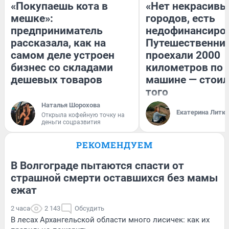
«Покупаешь кота в
«Нет некрасивы
мешке»:
городов, есть
предприниматель
недофинансиро
рассказала, как на
Путешественни
самом деле устроен
проехали 2000
бизнес со складами
километров по 
дешевых товаров
машине — стоил
того
Наталья Шорохова
Екатерина Литк
Открыла кофейную точку на
деньги соцразвития
РЕКОМЕНДУЕМ
В Волгограде пытаются спасти от
страшной смерти оставшихся без мамы
ежат
2 часа
2 143
Обсудить
В лесах Архангельской области много лисичек: как их