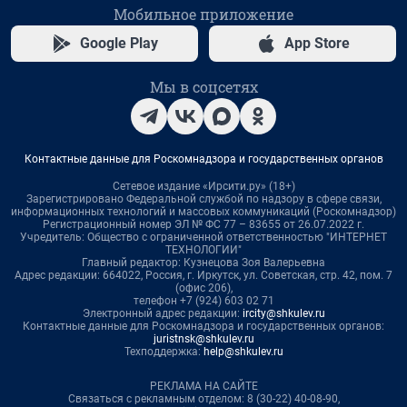
Мобильное приложение
Google Play
App Store
Мы в соцсетях
Контактные данные для Роскомнадзора и государственных органов
Сетевое издание «Ирсити.ру» (18+)
Зарегистрировано Федеральной службой по надзору в сфере связи,
информационных технологий и массовых коммуникаций (Роскомнадзор)
Регистрационный номер ЭЛ № ФС 77 – 83655 от 26.07.2022 г.
Учредитель: Общество с ограниченной ответственностью "ИНТЕРНЕТ
ТЕХНОЛОГИИ"
Главный редактор: Кузнецова Зоя Валерьевна
Адрес редакции: 664022, Россия, г. Иркутск, ул. Советская, стр. 42, пом. 7
(офис 206),
телефон +7 (924) 603 02 71
Электронный адрес редакции:
ircity@shkulev.ru
Контактные данные для Роскомнадзора и государственных органов:
juristnsk@shkulev.ru
Техподдержка:
help@shkulev.ru
РЕКЛАМА НА САЙТЕ
Связаться с рекламным отделом: 8 (30-22) 40-08-90,