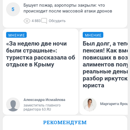
Бушует пожар, аэропорты закрыли: что
5
происходит после массовой атаки дронов
4 883
Обсудить
МНЕНИЕ
МНЕНИЕ
«За неделю две ночи
Был долг, а теп
были страшные»:
пенсия! Как вм
туристка рассказала об
повисших в воз
отдыхе в Крыму
алиментов полу
реальные деньг
разбор иркутск
юриста
Александра Исмайлова
Маргарита Ярош
заместитель главного
редактора 63.RU
РЕКОМЕНДУЕМ