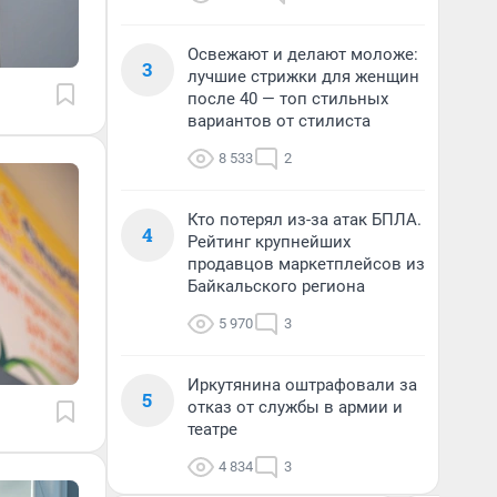
Освежают и делают моложе:
3
лучшие стрижки для женщин
после 40 — топ стильных
вариантов от стилиста
8 533
2
Кто потерял из-за атак БПЛА.
4
Рейтинг крупнейших
продавцов маркетплейсов из
Байкальского региона
5 970
3
Иркутянина оштрафовали за
5
отказ от службы в армии и
театре
4 834
3