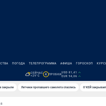
СТВА
ПОГОДА
ТЕЛЕПРОГРАММА
АФИША
ГОРОСКОП
КУРС
USD 81,41
СЕЙЧАС
4
ПРОБКИ
+29°C
EUR 94,06
е закрыли
Летчики пропавшего самолета спаслись
О`КЕЙ закрывает
ИЯ