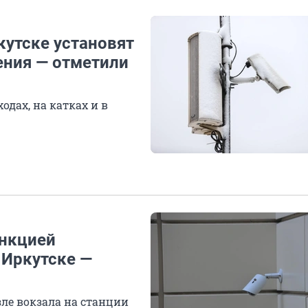
кутске установят
ния — отметили
одах, на катках и в
нкцией
 Иркутске —
зле вокзала на станции