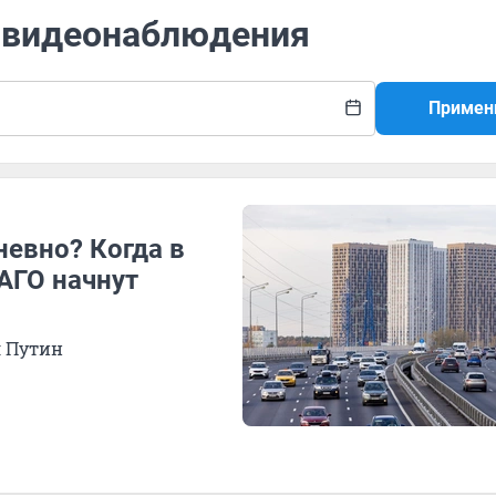
а видеонаблюдения
Примен
евно? Когда в
АГО начнут
л Путин