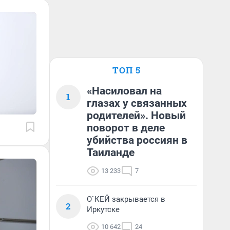
ТОП 5
«Насиловал на
1
глазах у связанных
родителей». Новый
поворот в деле
убийства россиян в
Таиланде
13 233
7
О`КЕЙ закрывается в
2
Иркутске
10 642
24