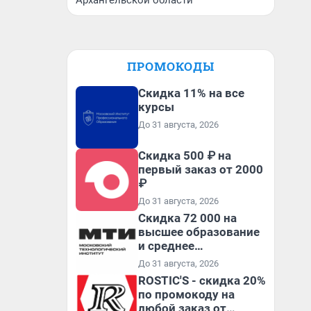
Архангельской области
ПРОМОКОДЫ
Скидка 11% на все
курсы
До 31 августа, 2026
Скидка 500 ₽ на
первый заказ от 2000
₽
До 31 августа, 2026
Скидка 72 000 на
высшее образование
и среднее
специальное
До 31 августа, 2026
образование в
ROSTIC'S - скидка 20%
первый год обучения
по промокоду на
любой заказ от