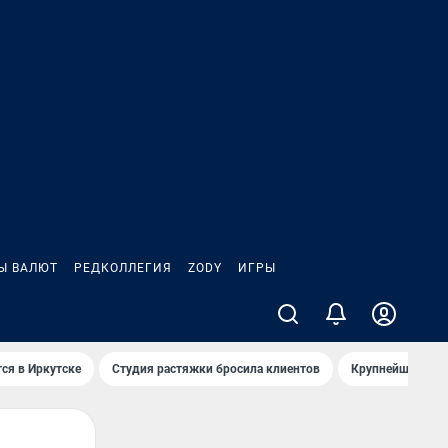
Ы ВАЛЮТ
РЕДКОЛЛЕГИЯ
ZODY
ИГРЫ
ся в Иркутске
Студия растяжки бросила клиентов
Крупнейшие про