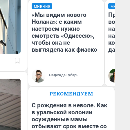
МНЕНИЕ
МНЕНИЕ
«Мы видим нового
Продаш
Нолана»: с каким
возьмут
настроем нужно
нам го
смотреть «Одиссею»,
налого
чтобы она не
коснет
выглядела как фиаско
даже р
Надежда Губарь
Ан
РЕКОМЕНДУЕМ
С рождения в неволе. Как
в уральской колонии
осужденные мамы
отбывают срок вместе со