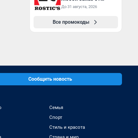
3199₽!
До 31 августа, 2026
Все промокоды
Сообщить новость
о
Семья
Спорт
Стиль и красота
а
Страна и мир