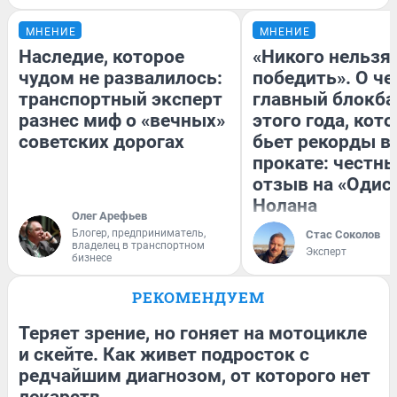
МНЕНИЕ
МНЕНИЕ
Наследие, которое
«Никого нельзя
чудом не развалилось:
победить». О ч
транспортный эксперт
главный блокба
разнес миф о «вечных»
этого года, кот
советских дорогах
бьет рекорды в
прокате: честн
отзыв на «Одис
Нолана
Олег Арефьев
Блогер, предприниматель,
Стас Соколов
владелец в транспортном
Эксперт
бизнесе
РЕКОМЕНДУЕМ
Теряет зрение, но гоняет на мотоцикле
и скейте. Как живет подросток с
редчайшим диагнозом, от которого нет
лекарств