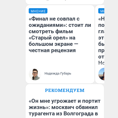
МНЕНИЕ
МНЕНИЕ
«Финал не совпал с
«Никог
ожиданиями»: стоит ли
победи
смотреть фильм
главны
«Старый орел» на
этого г
большом экране —
бьет р
честная рецензия
прокат
отзыв 
Нолана
Ст
Надежда Губарь
Эк
РЕКОМЕНДУЕМ
«Он мне угрожает и портит
жизнь»: москвич обвинил
турагента из Волгограда в