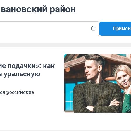
Ивановский район
Примен
е подачки»: как
а уральскую
ся российские