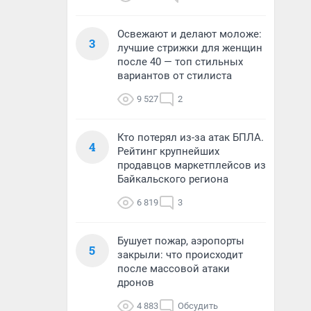
Освежают и делают моложе:
3
лучшие стрижки для женщин
после 40 — топ стильных
вариантов от стилиста
9 527
2
Кто потерял из-за атак БПЛА.
4
Рейтинг крупнейших
продавцов маркетплейсов из
Байкальского региона
6 819
3
Бушует пожар, аэропорты
5
закрыли: что происходит
после массовой атаки
дронов
4 883
Обсудить