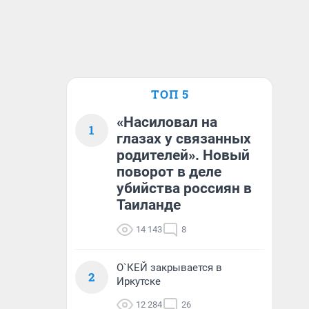
ТОП 5
«Насиловал на
1
глазах у связанных
родителей». Новый
поворот в деле
убийства россиян в
Таиланде
14 143
8
О`КЕЙ закрывается в
2
Иркутске
12 284
26