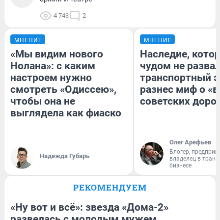
4 743
2
МНЕНИЕ
МНЕНИЕ
«Мы видим нового
Наследие, кото
Нолана»: с каким
чудом не разва
настроем нужно
транспортный э
смотреть «Одиссею»,
разнес миф о «
чтобы она не
советских доро
выглядела как фиаско
Олег Арефьев
Блогер, предприн
Надежда Губарь
владелец в тран
бизнесе
РЕКОМЕНДУЕМ
«Ну вот и всё»: звезда «Дома-2»
развелась с молодым мужем