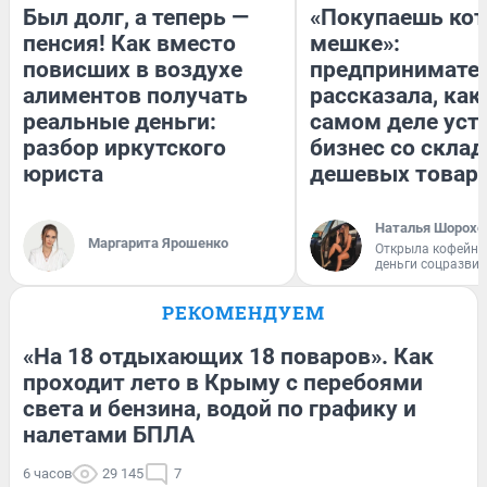
Был долг, а теперь —
«Покупаешь кот
пенсия! Как вместо
мешке»:
повисших в воздухе
предпринимате
алиментов получать
рассказала, как
реальные деньги:
самом деле уст
разбор иркутского
бизнес со скла
юриста
дешевых товар
Наталья Шорохо
Маргарита Ярошенко
Открыла кофейну
деньги соцразви
РЕКОМЕНДУЕМ
«На 18 отдыхающих 18 поваров». Как
проходит лето в Крыму с перебоями
света и бензина, водой по графику и
налетами БПЛА
6 часов
29 145
7