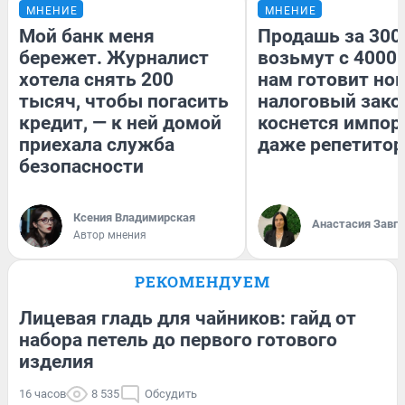
МНЕНИЕ
МНЕНИЕ
Мой банк меня
Продашь за 3000
бережет. Журналист
возьмут с 4000.
хотела снять 200
нам готовит но
тысяч, чтобы погасить
налоговый зако
кредит, — к ней домой
коснется импор
приехала служба
даже репетитор
безопасности
Ксения Владимирская
Анастасия Завг
Автор мнения
РЕКОМЕНДУЕМ
Лицевая гладь для чайников: гайд от
набора петель до первого готового
изделия
16 часов
8 535
Обсудить