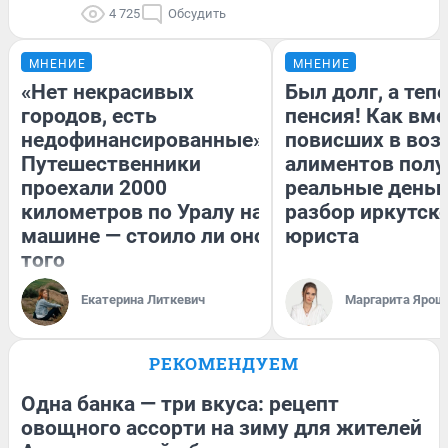
4 725
Обсудить
МНЕНИЕ
МНЕНИЕ
«Нет некрасивых
Был долг, а теп
городов, есть
пенсия! Как вм
недофинансированные».
повисших в воз
Путешественники
алиментов полу
проехали 2000
реальные деньг
километров по Уралу на
разбор иркутск
машине — стоило ли оно
юриста
того
Екатерина Литкевич
Маргарита Ярош
РЕКОМЕНДУЕМ
Одна банка — три вкуса: рецепт
овощного ассорти на зиму для жителей