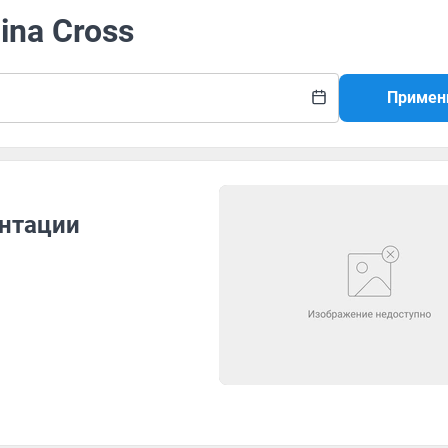
ina Cross
Примен
ентации