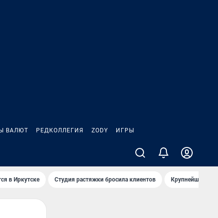
Ы ВАЛЮТ
РЕДКОЛЛЕГИЯ
ZODY
ИГРЫ
ся в Иркутске
Студия растяжки бросила клиентов
Крупнейшие про