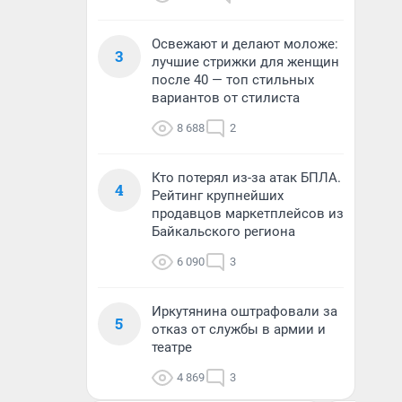
Освежают и делают моложе:
3
лучшие стрижки для женщин
после 40 — топ стильных
вариантов от стилиста
8 688
2
Кто потерял из-за атак БПЛА.
4
Рейтинг крупнейших
продавцов маркетплейсов из
Байкальского региона
6 090
3
Иркутянина оштрафовали за
5
отказ от службы в армии и
театре
4 869
3