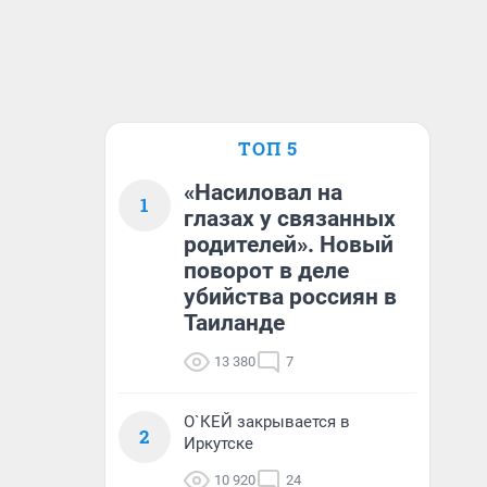
ТОП 5
«Насиловал на
1
глазах у связанных
родителей». Новый
поворот в деле
убийства россиян в
Таиланде
13 380
7
О`КЕЙ закрывается в
2
Иркутске
10 920
24