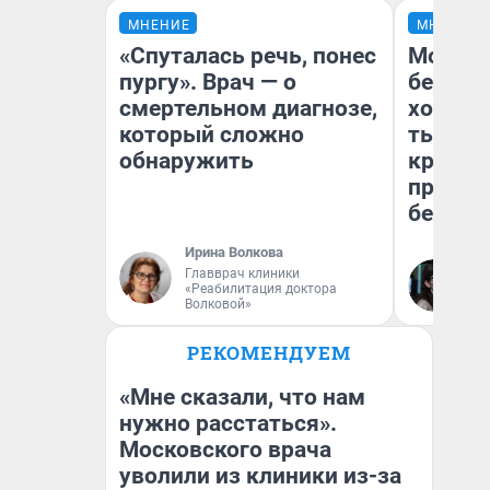
МНЕНИЕ
МНЕНИЕ
«Спуталась речь, понес
Мой ба
пургу». Врач — о
береже
смертельном диагнозе,
хотела 
который сложно
тысяч,
обнаружить
кредит,
приеха
безопа
Ирина Волкова
Главврач клиники
Кс
«Реабилитация доктора
Ав
Волковой»
РЕКОМЕНДУЕМ
«Мне сказали, что нам
нужно расстаться».
Московского врача
уволили из клиники из-за