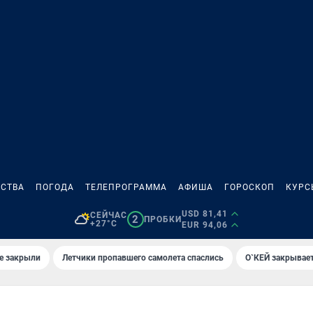
СТВА
ПОГОДА
ТЕЛЕПРОГРАММА
АФИША
ГОРОСКОП
КУРС
USD 81,41
СЕЙЧАС
2
ПРОБКИ
+27°C
EUR 94,06
е закрыли
Летчики пропавшего самолета спаслись
О`КЕЙ закрывает